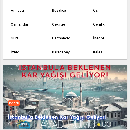
Armutlu
Boyalıca
Çalı
Çamandar
Çekirge
Gemlik
Gürsu
Harmancık
İnegöl
İznik
Karacabey
Keles
Kestel
Kocakovacık
Küçükkumla
Kurşunlu
Mudanya
Mustafakemalpaşa
Orhaneli
Orhangazi
Yenişehir
HABER
İstanbul'a Beklenen Kar Yağışı Geliyor!
access_time
1 yıl önce