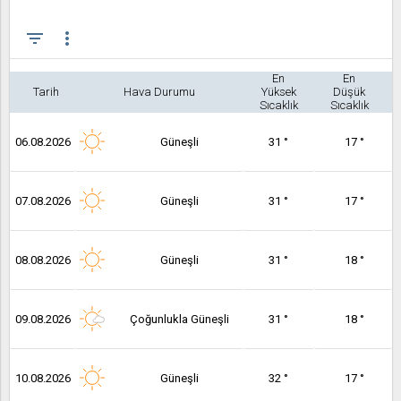
filter_list
more_vert
En
En
Tarih
Hava Durumu
Yüksek
Düşük
Sıcaklık
Sıcaklık
06.08.2026
Güneşli
31 °
17 °
07.08.2026
Güneşli
31 °
17 °
08.08.2026
Güneşli
31 °
18 °
09.08.2026
Çoğunlukla Güneşli
31 °
18 °
10.08.2026
Güneşli
32 °
17 °