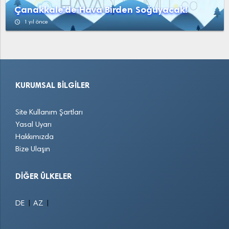
Çanakkale'de Hava Birden Soğuyacak!
access_time
1 yıl önce
KURUMSAL BILGILER
Site Kullanım Şartları
Yasal Uyarı
Hakkımızda
Bize Ulaşın
DIĞER ÜLKELER
|
|
DE
AZ