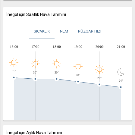
İnegöl için Saatlik Hava Tahmini
SICAKLIK
NEM
RÜZGAR HIZI
16:00
17:00
18:00
19:00
20:00
21:00
31°
30°
30°
28°
26°
24°
İnegöl için Aylık Hava Tahmini