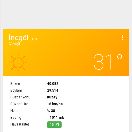
İnegöl
more_vert
şu anda
Güneşli
31°
Enlem
40.082
Boylam
29.514
Rüzgar Yönü
Kuzey
Rüzgar Hızı
18 km/sa
Nem
% 38
Basınç
↓ 1011 mb
Hava Kalitesi
45 İYI