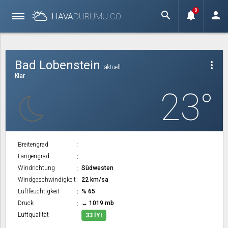
0
search
notifications
person
HAVA
DURUMU.
CO
Bad Lobenstein
more_vert
aktuell
Klar
23°
Breitengrad
Längengrad
Windrichtung
Südwesten
Windgeschwindigkeit
22 km/sa
Luftfeuchtigkeit
% 65
Druck
↔ 1019 mb
Luftqualität
33 İYI