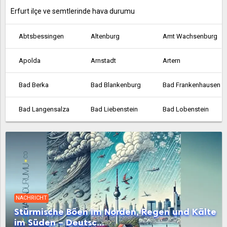
Erfurt ilçe ve semtlerinde hava durumu
Abtsbessingen
Altenburg
Amt Wachsenburg
Apolda
Arnstadt
Artern
Bad Berka
Bad Blankenburg
Bad Frankenhausen
Bad Langensalza
Bad Liebenstein
Bad Lobenstein
Bad Salzungen
Berliner Platz
Bindersleben
Bischleben
Blankenhain
Bleicherode
Brotterode-Trusetal
Dornburg-Camburg
Drei Gleichen
NACHRICHT
Eisenach
Eisenberg
Eisfeld
Stürmische Böen im Norden, Regen und Kälte
im Süden – Deutsc...