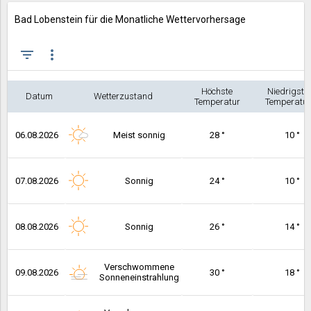
Bad Lobenstein für die Monatliche Wettervorhersage
filter_list
more_vert
Höchste
Niedrigste
Datum
Wetterzustand
Temperatur
Temperatur
06.08.2026
Meist sonnig
28 °
10 °
07.08.2026
Sonnig
24 °
10 °
08.08.2026
Sonnig
26 °
14 °
Verschwommene
09.08.2026
30 °
18 °
Sonneneinstrahlung