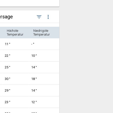
ersage
filter_list
more_vert
Höchste
Niedrigste
Temperatur
Temperatur
11 °
- °
22 °
10 °
25 °
14 °
30 °
18 °
29 °
14 °
23 °
12 °