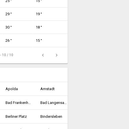
25 °
15 °
29 °
19 °
30 °
18 °
26 °
15 °
 - 10 / 10
Apolda
Arnstadt
Bad Frankenhausen
Bad Langensalza
Berliner Platz
Bindersleben