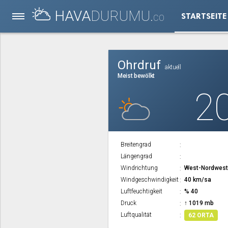
HAVA
DURUMU.
STARTSEITE
CO
Ohrdruf
aktuell
Meist bewölkt
2
Breitengrad
Längengrad
Windrichtung
West-Nordwes
Windgeschwindigkeit
40 km/sa
Luftfeuchtigkeit
% 40
Druck
↑ 1019 mb
Luftqualität
62 ORTA