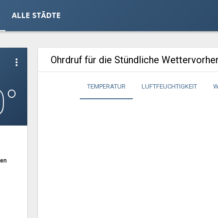
ALLE STÄDTE
Ohrdruf für die Stündliche Wettervorhe
more_vert
0°
TEMPERATUR
LUFTFEUCHTIGKEIT
W
ten