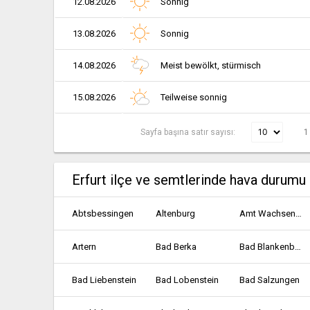
12.08.2026
Sonnig
13.08.2026
Sonnig
14.08.2026
Meist bewölkt, stürmisch
15.08.2026
Teilweise sonnig
Sayfa başına satır sayısı:
1
Erfurt ilçe ve semtlerinde hava durumu
Abtsbessingen
Altenburg
Amt Wachsenburg
Artern
Bad Berka
Bad Blankenburg
Bad Liebenstein
Bad Lobenstein
Bad Salzungen