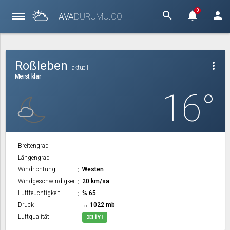
0
search
notifications
person
HAVA
DURUMU.
CO
Roßleben
more_vert
aktuell
Meist klar
16°
Breitengrad
Längengrad
Windrichtung
Westen
Windgeschwindigkeit
20 km/sa
Luftfeuchtigkeit
% 65
Druck
↔ 1022 mb
Luftqualität
33 İYI