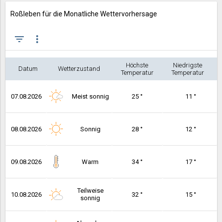
Roßleben für die Monatliche Wettervorhersage
filter_list
more_vert
Höchste
Niedrigste
Datum
Wetterzustand
Temperatur
Temperatur
07.08.2026
Meist sonnig
25 °
11 °
08.08.2026
Sonnig
28 °
12 °
09.08.2026
Warm
34 °
17 °
Teilweise
10.08.2026
32 °
15 °
sonnig