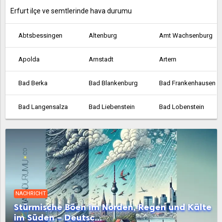
Erfurt ilçe ve semtlerinde hava durumu
Abtsbessingen
Altenburg
Amt Wachsenburg
Apolda
Arnstadt
Artern
Bad Berka
Bad Blankenburg
Bad Frankenhausen
Bad Langensalza
Bad Liebenstein
Bad Lobenstein
Bad Salzungen
Berliner Platz
Bindersleben
Bischleben
Blankenhain
Bleicherode
Brotterode-Trusetal
Dornburg-Camburg
Drei Gleichen
NACHRICHT
Eisenach
Eisenberg
Eisfeld
Stürmische Böen im Norden, Regen und Kälte
im Süden – Deutsc...