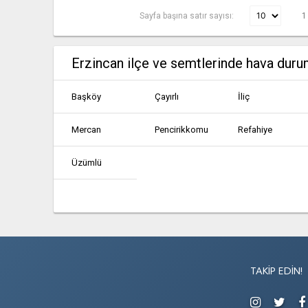
Sayfa başına satır sayısı:
1
Erzincan ilçe ve semtlerinde hava dur
Başköy
Çayırlı
İliç
Mercan
Pencirikkomu
Refahiye
Üzümlü
TAKIP EDIN!