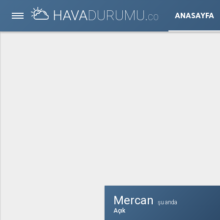
HAVA
DURUMU.
ANASAYFA
CO
Mercan
şu anda
Açık