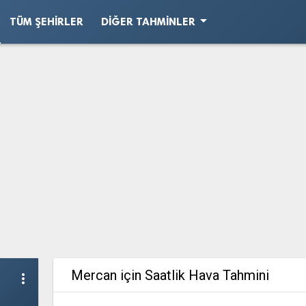
arrow_drop_down
TÜM ŞEHIRLER
DIĞER TAHMINLER
Mercan için Saatlik Hava Tahmini
more_vert