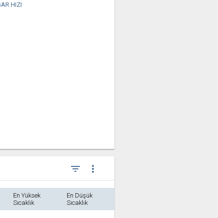
AR HIZI
filter_list
more_vert
En Yüksek
En Düşük
Sıcaklık
Sıcaklık