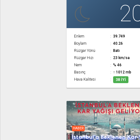
2
Enlem
39.749
Boylam
40.26
Rüzgar Yönü
Batı
Rüzgar Hızı
23 km/sa
Nem
% 46
Basınç
↑ 1012 mb
Hava Kalitesi
38 İYI
HABER
İstanbul'a Beklenen Kar 