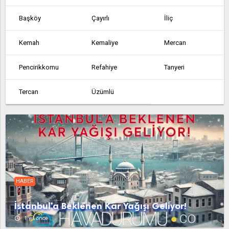
Başköy
Çayırlı
İliç
Kemah
Kemaliye
Mercan
Pencirikkomu
Refahiye
Tanyeri
Tercan
Üzümlü
HABER
İstanbul'a Beklenen Kar Yağışı Geliyor!
access_time
1 yıl önce