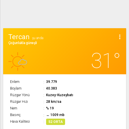
Tercan
more_vert
şu anda
Çoğunlukla güneşli
31°
Enlem
39.779
Boylam
40.383
Rüzgar Yönü
Kuzey-Kuzeybatı
Rüzgar Hızı
28 km/sa
Nem
% 19
Basınç
↔ 1009 mb
Hava Kalitesi
52 ORTA