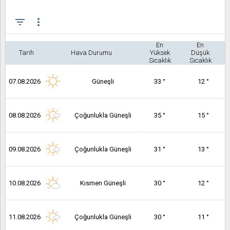
filter_list
more_vert
En
En
Tarih
Hava Durumu
Yüksek
Düşük
Sıcaklık
Sıcaklık
07.08.2026
Güneşli
33 °
12 °
08.08.2026
Çoğunlukla Güneşli
35 °
15 °
09.08.2026
Çoğunlukla Güneşli
31 °
13 °
10.08.2026
Kısmen Güneşli
30 °
12 °
11.08.2026
Çoğunlukla Güneşli
30 °
11 °