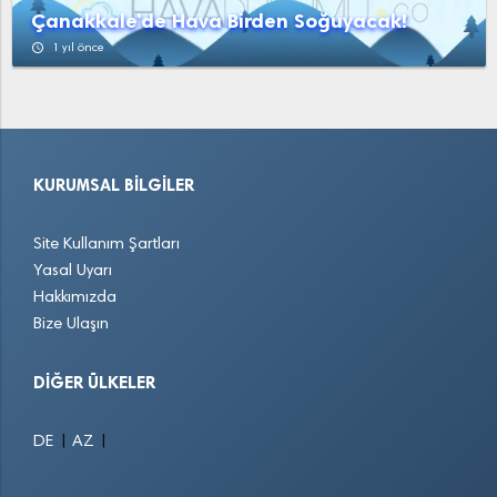
Çanakkale'de Hava Birden Soğuyacak!
access_time
1 yıl önce
KURUMSAL BILGILER
Site Kullanım Şartları
Yasal Uyarı
Hakkımızda
Bize Ulaşın
DIĞER ÜLKELER
|
|
DE
AZ