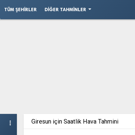
arrow_drop_down
TÜM ŞEHIRLER
DIĞER TAHMINLER
Giresun için Saatlik Hava Tahmini
more_vert