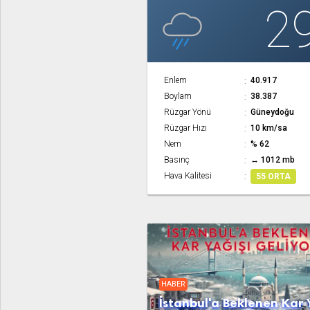
2
Enlem
40.917
Boylam
38.387
Rüzgar Yönü
Güneydoğu
Rüzgar Hızı
10 km/sa
Nem
% 62
Basınç
↔ 1012 mb
Hava Kalitesi
55 ORTA
HABER
İstanbul'a Beklenen Kar 