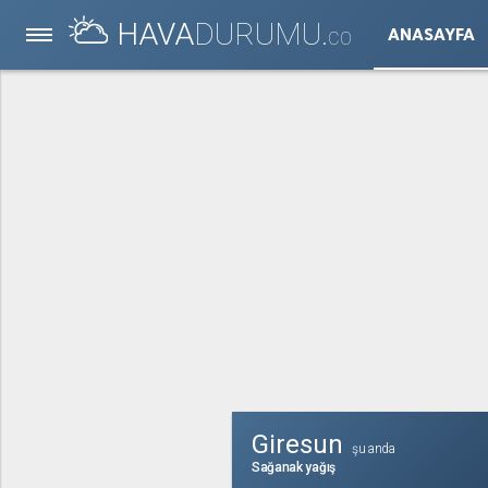
HAVA
DURUMU.
ANASAYFA
CO
Giresun
şu anda
Sağanak yağış