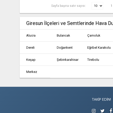
Sayfa başına satır sayısı:
1
Giresun İlçeleri ve Semtlerinde Hava 
Alucra
Bulancak
Çamoluk
Dereli
Doğankent
Eğribel Karakolu
Keşap
Şebinkarahisar
Tirebolu
Merkez
TAKIP EDIN!