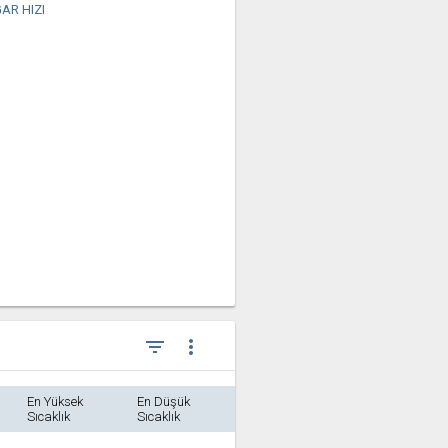
AR HIZI
filter_list
more_vert
En Yüksek
En Düşük
Sıcaklık
Sıcaklık