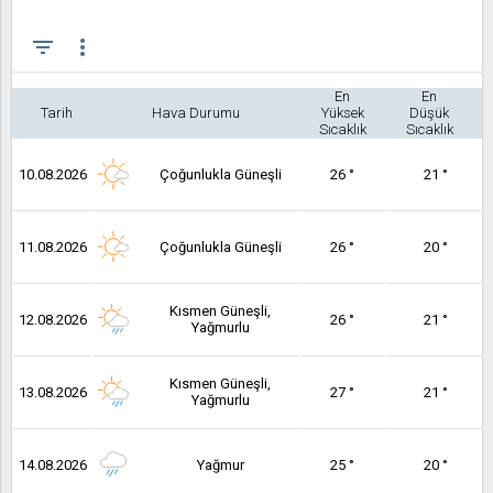
filter_list
more_vert
En
En
Tarih
Hava Durumu
Yüksek
Düşük
Sıcaklık
Sıcaklık
10.08.2026
Çoğunlukla Güneşli
26 °
21 °
11.08.2026
Çoğunlukla Güneşli
26 °
20 °
Kısmen Güneşli,
12.08.2026
26 °
21 °
Yağmurlu
Kısmen Güneşli,
13.08.2026
27 °
21 °
Yağmurlu
14.08.2026
Yağmur
25 °
20 °