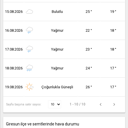
15.08.2026
Bulutlu
25 °
19 °
16.08.2026
Yağmur
22 °
18 °
17.08.2026
Yağmur
23 °
18 °
18.08.2026
Yağmur
24 °
17 °
19.08.2026
Çoğunlukla Güneşli
26 °
17 °
1 - 10 / 10
Sayfa başına satır sayısı:
Giresun ilçe ve semtlerinde hava durumu