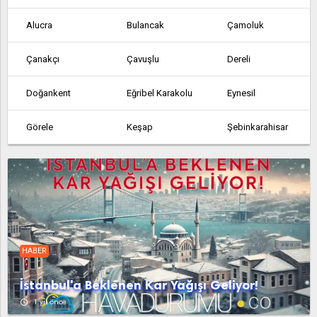
Alucra
Bulancak
Çamoluk
Çanakçı
Çavuşlu
Dereli
Doğankent
Eğribel Karakolu
Eynesil
Görele
Keşap
Şebinkarahisar
Tirebolu
Yağlıdere
Yavuzkemal
Merkez
HABER
İstanbul'a Beklenen Kar Yağışı Geliyor!
access_time
1 yıl önce