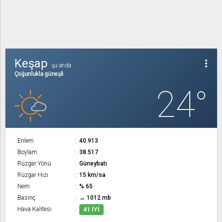
Keşap
more_vert
şu anda
Çoğunlukla güneşli
24°
Enlem
40.913
Boylam
38.517
Rüzgar Yönü
Güneybatı
Rüzgar Hızı
15 km/sa
Nem
% 65
Basınç
↔ 1012 mb
Hava Kalitesi
41 İYI