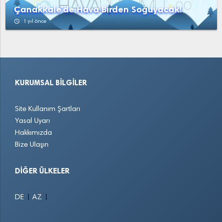
Çanakkale'de Hava Birden Soğuyacak!
access_time
1 yıl önce
KURUMSAL BILGILER
Site Kullanım Şartları
Yasal Uyarı
Hakkımızda
Bize Ulaşın
DIĞER ÜLKELER
|
|
DE
AZ