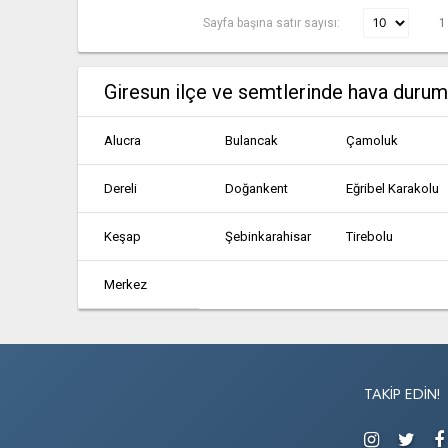
Sayfa başına satır sayısı:
1
Giresun ilçe ve semtlerinde hava duru
Alucra
Bulancak
Çamoluk
Dereli
Doğankent
Eğribel Karakolu
Keşap
Şebinkarahisar
Tirebolu
Merkez
TAKIP EDIN!