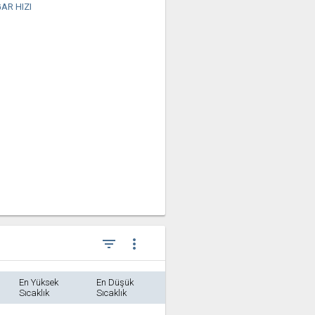
AR HIZI
filter_list
more_vert
En Yüksek
En Düşük
Sıcaklık
Sıcaklık