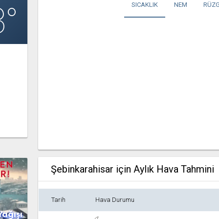
3°
SICAKLIK
NEM
RÜZG
Şebinkarahisar için Aylık Hava Tahmini
Tarih
Hava Durumu
Yağışı