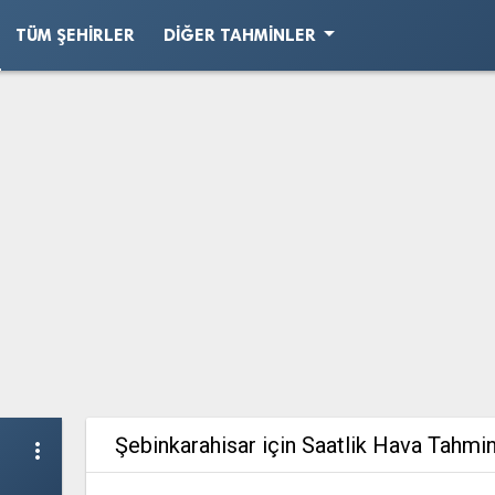
arrow_drop_down
TÜM ŞEHIRLER
DIĞER TAHMINLER
Şebinkarahisar için Saatlik Hava Tahmin
more_vert