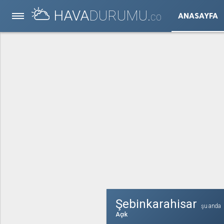
HAVA
DURUMU.
ANASAYFA
CO
Şebinkarahisar
şu anda
Açık