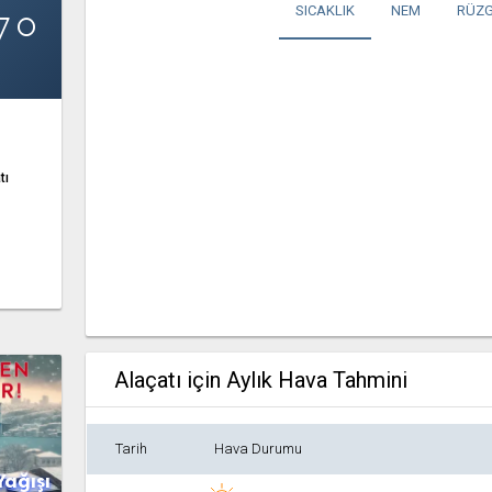
7°
SICAKLIK
NEM
RÜZG
tı
Alaçatı için Aylık Hava Tahmini
Tarih
Hava Durumu
Yağışı