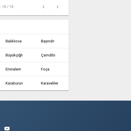
 - 10 / 10
Balıklıova
Bayındır
Büyükçiğli
Çamdibi
Emiralem
Foça
Karaburun
Karaveliler
Kınık
Menemen
Seferihisar
Selçuk
Urla
Yenibağarası