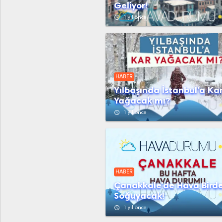
Geliyor!
access_time
1 yıl önce
HABER
Yılbaşında İstanbul'a Ka
Yağacak mı?
access_time
1 yıl önce
HABER
Çanakkale'de Hava Bird
Soğuyacak!
access_time
1 yıl önce