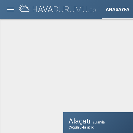
HAVA
DURUMU.
ANASAYFA
CO
Alaçatı
şu anda
Çoğunlukla açık