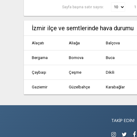
Sayfa başına satır sayısı:
1
İzmir ilçe ve semtlerinde hava durumu
Alaçatı
Aliağa
Balçova
Bergama
Bornova
Buca
Çaybaşı
Çeşme
Dikili
Gaziemir
Güzelbahçe
Karabağlar
Karşıyaka
Kemalpaşa
Kiraz
Narlıdere
Ödemiş
Ovakent
TAKIP EDIN!
Tire
Torbalı
Ulucak