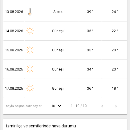
13.08.2026
Sıcak
39 °
24 °
14.08.2026
Güneşli
35 °
22 °
15.08.2026
Güneşli
35 °
20 °
16.08.2026
Güneşli
34 °
20 °
17.08.2026
Güneşli
36 °
18 °
1 - 10 / 10
Sayfa başına satır sayısı:
İzmir ilçe ve semtlerinde hava durumu