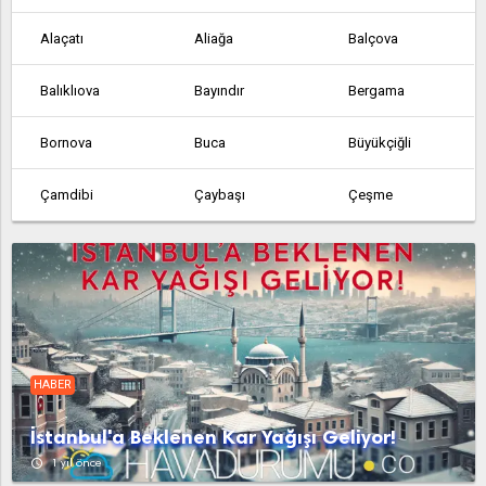
Alaçatı
Aliağa
Balçova
Balıklıova
Bayındır
Bergama
Bornova
Buca
Büyükçiğli
Çamdibi
Çaybaşı
Çeşme
Dikili
Emiralem
Foça
Gaziemir
Güzelbahçe
Karabağlar
Karaburun
Karaveliler
Karşıyaka
HABER
Kemalpaşa
Kiraz
Kınık
İstanbul'a Beklenen Kar Yağışı Geliyor!
Menemen
Narlıdere
Ödemiş
access_time
1 yıl önce