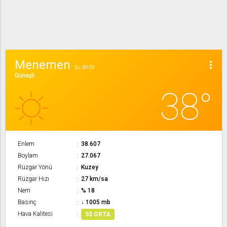
Menemen
more_vert
şu anda
Güneşli
38°
Enlem
38.607
Boylam
27.067
Rüzgar Yönü
Kuzey
Rüzgar Hızı
27 km/sa
Nem
% 18
Basınç
↓ 1005 mb
Hava Kalitesi
55 ORTA