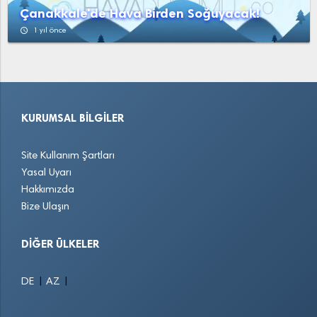
Çanakkale'de Hava Birden Soğuyacak!
access_time
1 yıl önce
KURUMSAL BILGILER
Site Kullanım Şartları
Yasal Uyarı
Hakkımızda
Bize Ulaşın
DIĞER ÜLKELER
|
|
DE
AZ