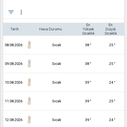
filter_list
more_vert
En
En
Tarih
Hava Durumu
Yüksek
Düşük
Sıcaklık
Sıcaklık
08.08.2026
Sıcak
38 °
25 °
09.08.2026
Sıcak
38 °
25 °
10.08.2026
Sıcak
39 °
24 °
11.08.2026
Sıcak
39 °
25 °
12.08.2026
Sıcak
39 °
24 °