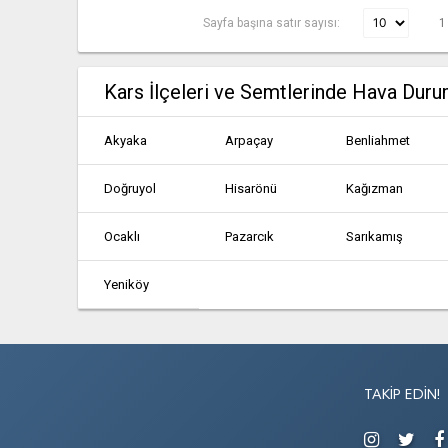
Sayfa başına satır sayısı:
1
Kars İlçeleri ve Semtlerinde Hava Dur
Akyaka
Arpaçay
Benliahmet
Doğruyol
Hisarönü
Kağızman
Ocaklı
Pazarcık
Sarıkamış
Yeniköy
TAKIP EDIN!