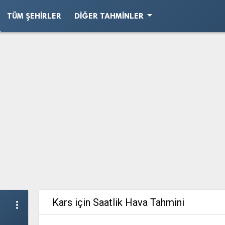
arrow_drop_down
TÜM ŞEHIRLER
DIĞER TAHMINLER
Kars için Saatlik Hava Tahmini
more_vert