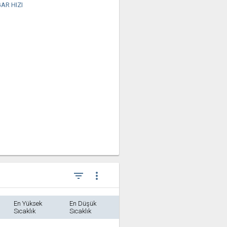
AR HIZI
filter_list
more_vert
En Yüksek
En Düşük
Sıcaklık
Sıcaklık