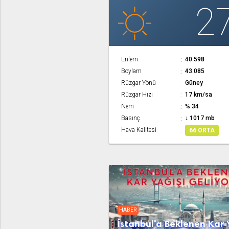
2
Enlem
40.598
Boylam
43.085
Rüzgar Yönü
Güney
Rüzgar Hızı
17 km/sa
Nem
% 34
Basınç
↓ 1017 mb
Hava Kalitesi
66 ORTA
HABER
İstanbul'a Beklenen Kar 