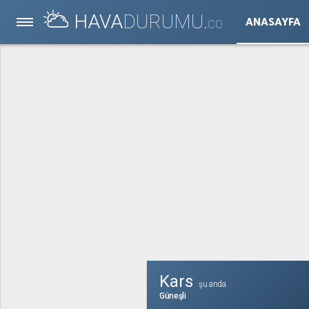
HAVA
DURUMU.
ANASAYFA
CO
Kars
şu anda
Güneşli