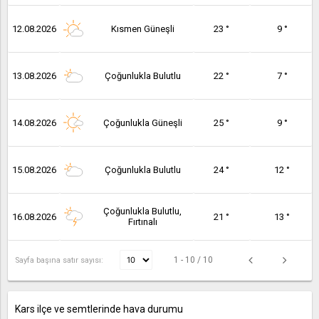
12.08.2026
Kısmen Güneşli
23 °
9 °
13.08.2026
Çoğunlukla Bulutlu
22 °
7 °
14.08.2026
Çoğunlukla Güneşli
25 °
9 °
15.08.2026
Çoğunlukla Bulutlu
24 °
12 °
Çoğunlukla Bulutlu,
16.08.2026
21 °
13 °
Fırtınalı
1 - 10 / 10
Sayfa başına satır sayısı:
Kars ilçe ve semtlerinde hava durumu