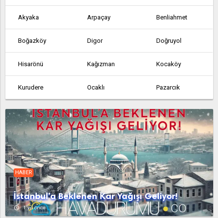
Akyaka
Arpaçay
Benliahmet
Boğazköy
Digor
Doğruyol
Hisarönü
Kağızman
Kocaköy
Kurudere
Ocaklı
Pazarcık
Sarıkamış
Selim
Susuz
Yeniköy
HABER
İstanbul'a Beklenen Kar Yağışı Geliyor!
access_time
1 yıl önce