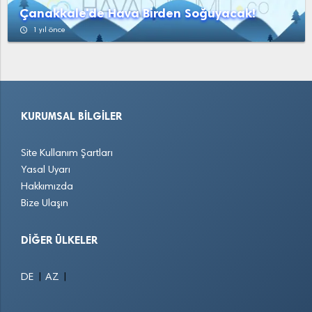
Çanakkale'de Hava Birden Soğuyacak!
access_time
1 yıl önce
KURUMSAL BILGILER
Site Kullanım Şartları
Yasal Uyarı
Hakkımızda
Bize Ulaşın
DIĞER ÜLKELER
|
|
DE
AZ