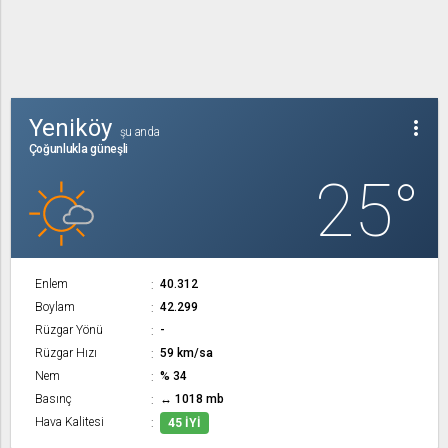
Yeniköy
more_vert
şu anda
Çoğunlukla güneşli
25°
Enlem
40.312
Boylam
42.299
Rüzgar Yönü
-
Rüzgar Hızı
59 km/sa
Nem
% 34
Basınç
↔ 1018 mb
Hava Kalitesi
45 İYI