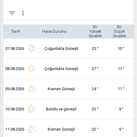
filter_list
more_vert
En
En
Tarih
Hava Durumu
Yüksek
Düşük
Sıcaklık
Sıcaklık
07.08.2026
Çoğunlukla Güneşli
25 °
10 °
08.08.2026
Çoğunlukla Güneşli
27 °
11 °
09.08.2026
Kısmen Güneşli
24 °
11 °
10.08.2026
Bulutlu ve güneşli
23 °
9 °
11.08.2026
Kısmen Güneşli
22 °
9 °