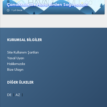
Çanakkale'de Hava Birden Soğuyacak!
access_time
1 yıl önce
KURUMSAL BILGILER
Site Kullanım Şartları
Yasal Uyarı
Hakkımızda
Bize Ulaşın
DIĞER ÜLKELER
|
|
DE
AZ