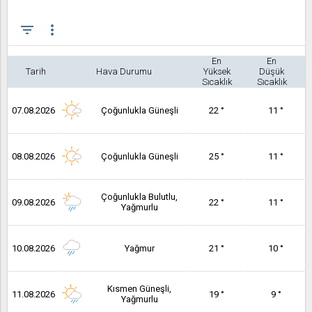
filter_list
more_vert
En
En
Tarih
Hava Durumu
Yüksek
Düşük
Sıcaklık
Sıcaklık
07.08.2026
Çoğunlukla Güneşli
22 °
11 °
08.08.2026
Çoğunlukla Güneşli
25 °
11 °
Çoğunlukla Bulutlu,
09.08.2026
22 °
11 °
Yağmurlu
10.08.2026
Yağmur
21 °
10 °
Kısmen Güneşli,
11.08.2026
19 °
9 °
Yağmurlu