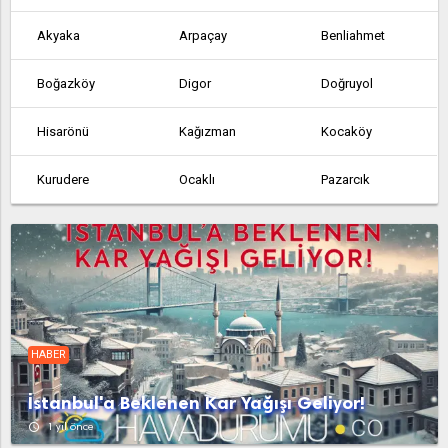
Akyaka
Arpaçay
Benliahmet
Boğazköy
Digor
Doğruyol
Hisarönü
Kağızman
Kocaköy
Kurudere
Ocaklı
Pazarcık
Sarıkamış
Selim
Susuz
Yeniköy
HABER
İstanbul'a Beklenen Kar Yağışı Geliyor!
access_time
1 yıl önce