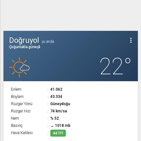
Doğruyol
more_vert
şu anda
Çoğunlukla güneşli
22°
Enlem
41.062
Boylam
43.334
Rüzgar Yönü
Güneydoğu
Rüzgar Hızı
74 km/sa
Nem
% 52
Basınç
↔ 1018 mb
Hava Kalitesi
44 İYI