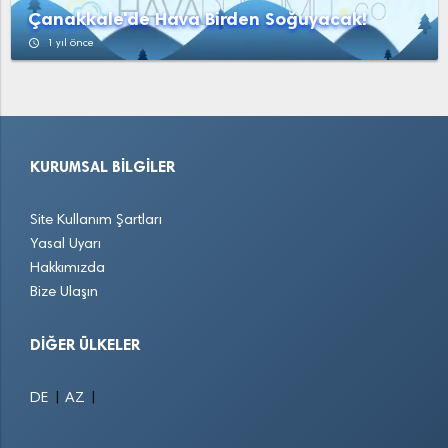
Çanakkale'de Hava Birden Soğuyacak!
access_time
1 yıl önce
KURUMSAL BILGILER
Site Kullanım Şartları
Yasal Uyarı
Hakkımızda
Bize Ulaşın
DIĞER ÜLKELER
|
|
DE
AZ