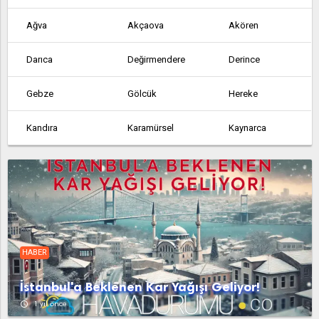
Ağva
Akçaova
Akören
Darıca
Değirmendere
Derince
Gebze
Gölcük
Hereke
Kandıra
Karamürsel
Kaynarca
Körfez
Mollafenari
Sapanca
Yarımca
HABER
İstanbul'a Beklenen Kar Yağışı Geliyor!
access_time
1 yıl önce