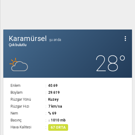
Karamürsel
more_vert
şu anda
Çok bulutlu
28°
Enlem
40.69
Boylam
29.619
Rüzgar Yönü
Kuzey
Rüzgar Hızı
7 km/sa
Nem
% 69
Basınç
↓ 1010 mb
Hava Kalitesi
67 ORTA