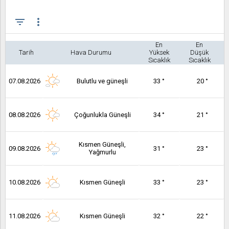
filter_list
more_vert
En
En
Tarih
Hava Durumu
Yüksek
Düşük
Sıcaklık
Sıcaklık
07.08.2026
Bulutlu ve güneşli
33 °
20 °
08.08.2026
Çoğunlukla Güneşli
34 °
21 °
Kısmen Güneşli,
09.08.2026
31 °
23 °
Yağmurlu
10.08.2026
Kısmen Güneşli
33 °
23 °
11.08.2026
Kısmen Güneşli
32 °
22 °