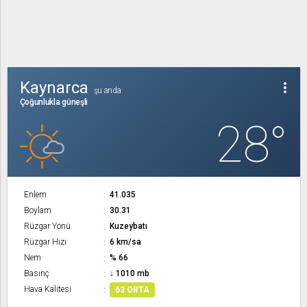
Kaynarca
more_vert
şu anda
Çoğunlukla güneşli
28°
Enlem
41.035
Boylam
30.31
Rüzgar Yönü
Kuzeybatı
Rüzgar Hızı
6 km/sa
Nem
% 66
Basınç
↓ 1010 mb
Hava Kalitesi
63 ORTA