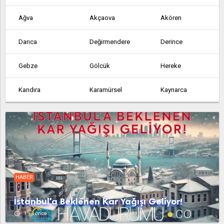
Ağva
Akçaova
Akören
Darıca
Değirmendere
Derince
Gebze
Gölcük
Hereke
Kandıra
Karamürsel
Kaynarca
Körfez
Mollafenari
Sapanca
Yarımca
HABER
İstanbul'a Beklenen Kar Yağışı Geliyor!
access_time
1 yıl önce