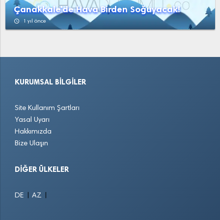
Çanakkale'de Hava Birden Soğuyacak!
access_time
1 yıl önce
KURUMSAL BILGILER
Site Kullanım Şartları
Yasal Uyarı
Hakkımızda
Bize Ulaşın
DIĞER ÜLKELER
|
|
DE
AZ