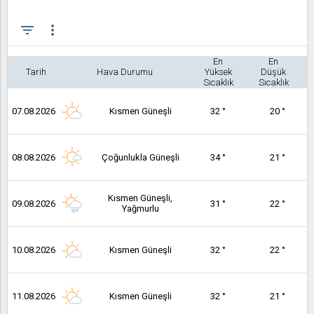
filter_list
more_vert
En
En
Tarih
Hava Durumu
Yüksek
Düşük
Sıcaklık
Sıcaklık
07.08.2026
Kısmen Güneşli
32 °
20 °
08.08.2026
Çoğunlukla Güneşli
34 °
21 °
Kısmen Güneşli,
09.08.2026
31 °
22 °
Yağmurlu
10.08.2026
Kısmen Güneşli
32 °
22 °
11.08.2026
Kısmen Güneşli
32 °
21 °