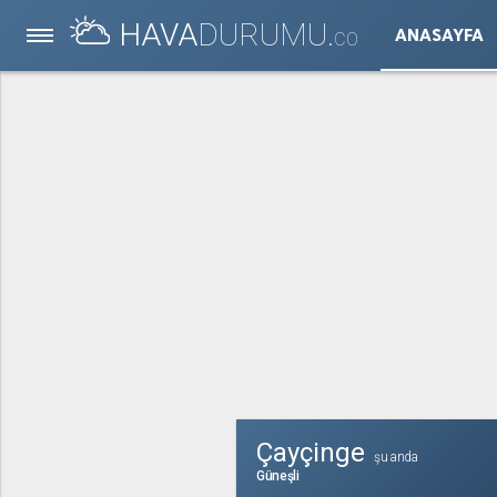
HAVA
DURUMU.
ANASAYFA
CO
Çayçinge
şu anda
Güneşli