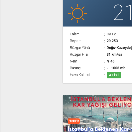
2
Enlem
39.12
Boylam
29.253
Rüzgar Yönü
Doğu-Kuzeydo
Rüzgar Hızı
31 km/sa
Nem
% 46
Basınç
↔ 1008 mb
Hava Kalitesi
47 İYI
HABER
İstanbul'a Beklenen Kar 