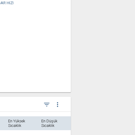
AR HIZI
filter_list
more_vert
En Yüksek
En Düşük
Sıcaklık
Sıcaklık