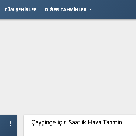
arrow_drop_down
TÜM ŞEHIRLER
DIĞER TAHMINLER
Çayçinge için Saatlik Hava Tahmini
more_vert