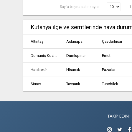
Sayfa başına satır sayısı:
1
Kütahya ilçe ve semtlerinde hava duru
Altıntaş
Aslanapa
Çavdarhisar
Domaniç Kozluca
Dumlupınar
Emet
Hacıbekir
Hisarcık
Pazarlar
Simav
Tavşanlı
Tunçbilek
TAKIP EDIN!