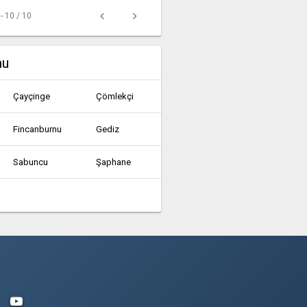
 - 10 / 10
mu
Çayçinge
Çömlekçi
Fincanburnu
Gediz
Sabuncu
Şaphane