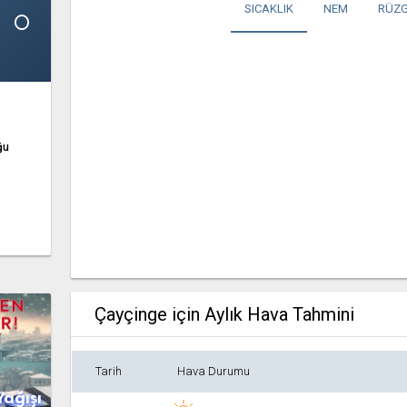
1°
SICAKLIK
NEM
RÜZG
ğu
Çayçinge için Aylık Hava Tahmini
Tarih
Hava Durumu
Yağışı