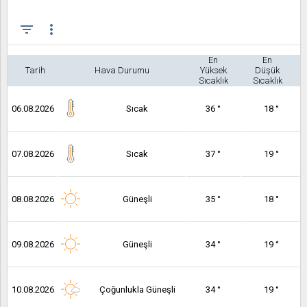
filter_list
more_vert
En
En
Tarih
Hava Durumu
Yüksek
Düşük
Sıcaklık
Sıcaklık
06.08.2026
Sıcak
36 °
18 °
07.08.2026
Sıcak
37 °
19 °
08.08.2026
Güneşli
35 °
18 °
09.08.2026
Güneşli
34 °
19 °
10.08.2026
Çoğunlukla Güneşli
34 °
19 °