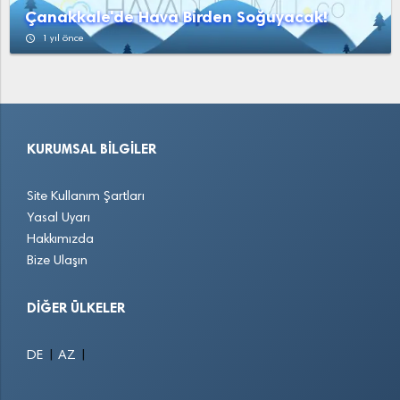
Çanakkale'de Hava Birden Soğuyacak!
access_time
1 yıl önce
KURUMSAL BILGILER
Site Kullanım Şartları
Yasal Uyarı
Hakkımızda
Bize Ulaşın
DIĞER ÜLKELER
|
|
DE
AZ