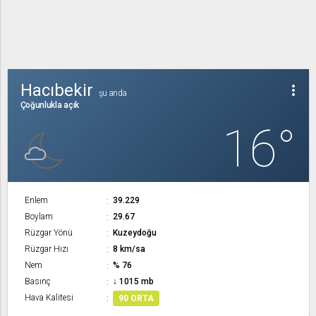
Hacıbekir
more_vert
şu anda
Çoğunlukla açık
16°
Enlem
39.229
Boylam
29.67
Rüzgar Yönü
Kuzeydoğu
Rüzgar Hızı
8 km/sa
Nem
% 76
Basınç
↓ 1015 mb
Hava Kalitesi
90 ORTA