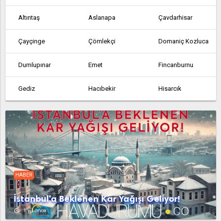
Altıntaş
Aslanapa
Çavdarhisar
Çayçinge
Çömlekçi
Domaniç Kozluca
Dumlupınar
Emet
Fincanburnu
Gediz
Hacıbekir
Hisarcık
Pazarlar
Sabuncu
Şaphane
Simav
Tavşanlı
Tunçbilek
HABER
İstanbul'a Beklenen Kar Yağışı Geliyor!
access_time
1 yıl önce