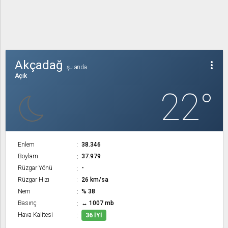
Akçadağ
more_vert
şu anda
Açık
22°
Enlem
38.346
Boylam
37.979
Rüzgar Yönü
-
Rüzgar Hızı
26 km/sa
Nem
% 38
Basınç
↔ 1007 mb
Hava Kalitesi
36 İYI