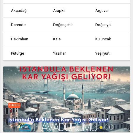
Akçadağ
Arapkir
Arguvan
Darende
Doğanşehir
Doğanyol
Hekimhan
Kale
Kuluncak
Pütürge
Yazıhan
Yeşilyurt
HABER
İstanbul'a Beklenen Kar Yağışı Geliyor!
access_time
1 yıl önce