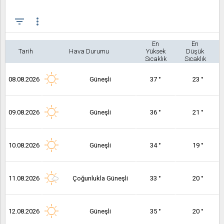
filter_list
more_vert
En
En
Tarih
Hava Durumu
Yüksek
Düşük
Sıcaklık
Sıcaklık
08.08.2026
Güneşli
37 °
23 °
09.08.2026
Güneşli
36 °
21 °
10.08.2026
Güneşli
34 °
19 °
11.08.2026
Çoğunlukla Güneşli
33 °
20 °
12.08.2026
Güneşli
35 °
20 °