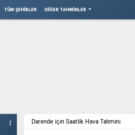
arrow_drop_down
TÜM ŞEHIRLER
DIĞER TAHMINLER
Darende için Saatlik Hava Tahmini
more_vert