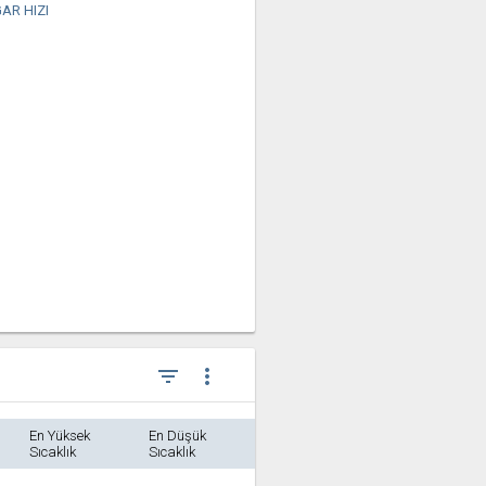
AR HIZI
filter_list
more_vert
En Yüksek
En Düşük
Sıcaklık
Sıcaklık