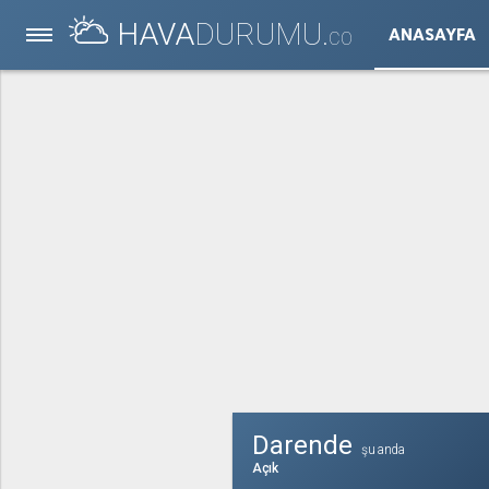
HAVA
DURUMU.
ANASAYFA
CO
Darende
şu anda
Açık