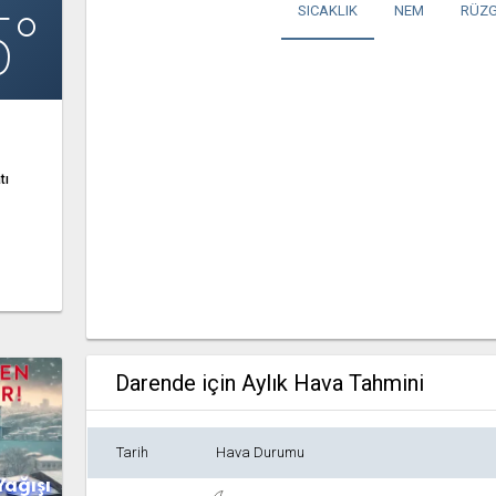
5°
SICAKLIK
NEM
RÜZG
tı
Darende için Aylık Hava Tahmini
Tarih
Hava Durumu
Yağışı