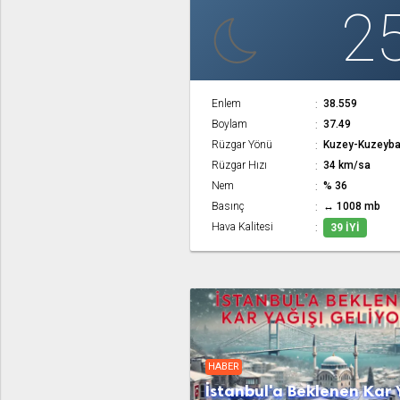
2
Enlem
38.559
Boylam
37.49
Rüzgar Yönü
Kuzey-Kuzeyba
Rüzgar Hızı
34 km/sa
Nem
% 36
Basınç
↔ 1008 mb
Hava Kalitesi
39 İYI
HABER
İstanbul'a Beklenen Kar 