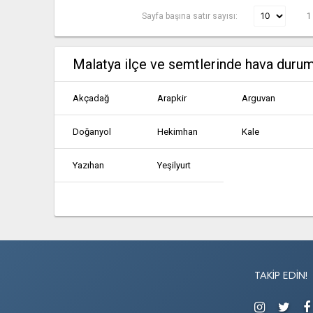
Sayfa başına satır sayısı:
1
Malatya ilçe ve semtlerinde hava duru
Akçadağ
Arapkir
Arguvan
Doğanyol
Hekimhan
Kale
Yazıhan
Yeşilyurt
TAKIP EDIN!