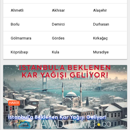
Ahmetli
Akhisar
Alaşehir
Borlu
Demirci
Durhasan
Gölmarmara
Gördes
Kırkağaç
Köprübaşı
Kula
Muradiye
Salihli
Sarıçam
Sarıgöl
Saruhanlı
Selendi
Söğütçük
Soma
Turgutlu
Urganlı
HABER
Yeşilyurt
İstanbul'a Beklenen Kar Yağışı Geliyor!
access_time
1 yıl önce