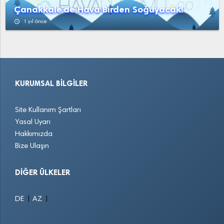
Çanakkale'de Hava Birden Soğuyacak!
access_time
1 yıl önce
KURUMSAL BILGILER
Site Kullanım Şartları
Yasal Uyarı
Hakkımızda
Bize Ulaşın
DIĞER ÜLKELER
|
|
DE
AZ