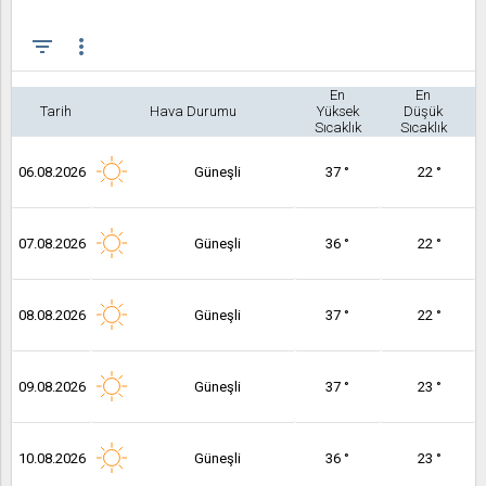
filter_list
more_vert
En
En
Tarih
Hava Durumu
Yüksek
Düşük
Sıcaklık
Sıcaklık
06.08.2026
Güneşli
37 °
22 °
07.08.2026
Güneşli
36 °
22 °
08.08.2026
Güneşli
37 °
22 °
09.08.2026
Güneşli
37 °
23 °
10.08.2026
Güneşli
36 °
23 °