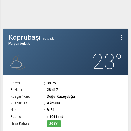
Köprübaşı
more_vert
şu anda
Parçalı bulutlu
23°
Enlem
38.75
Boylam
28.417
Rüzgar Yönü
Doğu-Kuzeydoğu
Rüzgar Hızı
9 km/sa
Nem
% 51
Basınç
↑ 1011 mb
Hava Kalitesi
39 İYI