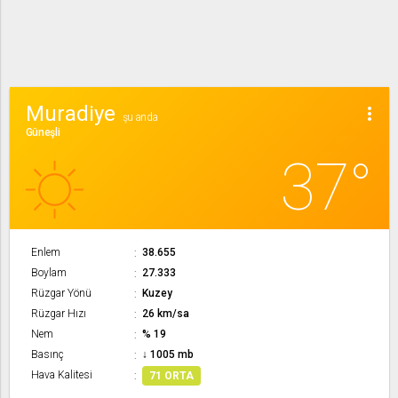
Muradiye
more_vert
şu anda
Güneşli
37°
Enlem
38.655
Boylam
27.333
Rüzgar Yönü
Kuzey
Rüzgar Hızı
26 km/sa
Nem
% 19
Basınç
↓ 1005 mb
Hava Kalitesi
71 ORTA