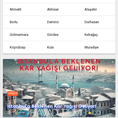
Ahmetli
Akhisar
Alaşehir
Borlu
Demirci
Durhasan
Gölmarmara
Gördes
Kırkağaç
Köprübaşı
Kula
Muradiye
Salihli
Sarıçam
Sarıgöl
Saruhanlı
Selendi
Söğütçük
Soma
Turgutlu
Urganlı
HABER
Yeşilyurt
İstanbul'a Beklenen Kar Yağışı Geliyor!
access_time
1 yıl önce