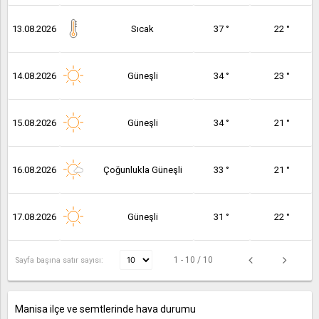
13.08.2026
Sıcak
37 °
22 °
14.08.2026
Güneşli
34 °
23 °
15.08.2026
Güneşli
34 °
21 °
16.08.2026
Çoğunlukla Güneşli
33 °
21 °
17.08.2026
Güneşli
31 °
22 °
1 - 10 / 10
Sayfa başına satır sayısı:
Manisa ilçe ve semtlerinde hava durumu