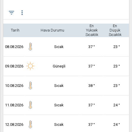
filter_list
more_vert
En
En
Tarih
Hava Durumu
Yüksek
Düşük
Sıcaklık
Sıcaklık
08.08.2026
Sıcak
37 °
23 °
09.08.2026
Güneşli
37 °
23 °
10.08.2026
Sıcak
38 °
23 °
11.08.2026
Sıcak
37 °
24 °
12.08.2026
Sıcak
37 °
24 °