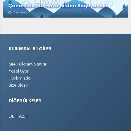
Çanakkale'de Hava Birden Soğuyacak!
access_time
1 yıl önce
KURUMSAL BILGILER
Site Kullanım Şartları
Yasal Uyarı
Hakkımızda
Bize Ulaşın
DIĞER ÜLKELER
|
|
DE
AZ