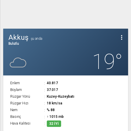
Akkuş
more_vert
şu anda
Bulutlu
19°
Enlem
40.817
Boylam
37.017
Rüzgar Yönü
Kuzey-Kuzeybatı
Rüzgar Hızı
18 km/sa
Nem
% 88
Basınç
↑ 1015 mb
Hava Kalitesi
32 İYI