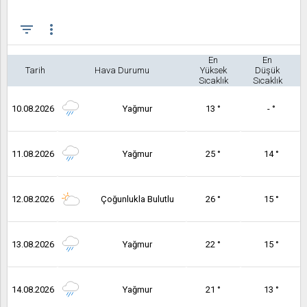
filter_list
more_vert
En
En
Tarih
Hava Durumu
Yüksek
Düşük
Sıcaklık
Sıcaklık
10.08.2026
Yağmur
13 °
- °
11.08.2026
Yağmur
25 °
14 °
12.08.2026
Çoğunlukla Bulutlu
26 °
15 °
13.08.2026
Yağmur
22 °
15 °
14.08.2026
Yağmur
21 °
13 °