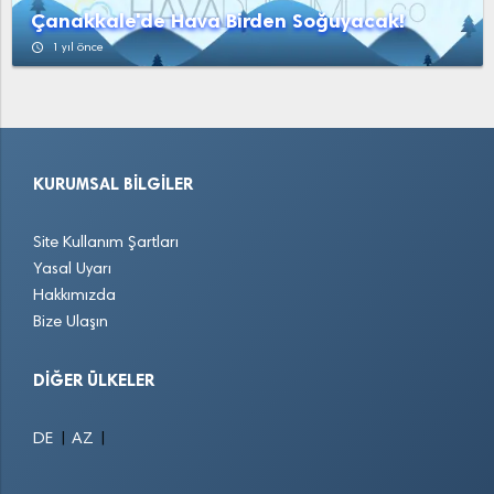
Çanakkale'de Hava Birden Soğuyacak!
access_time
1 yıl önce
KURUMSAL BILGILER
Site Kullanım Şartları
Yasal Uyarı
Hakkımızda
Bize Ulaşın
DIĞER ÜLKELER
|
|
DE
AZ