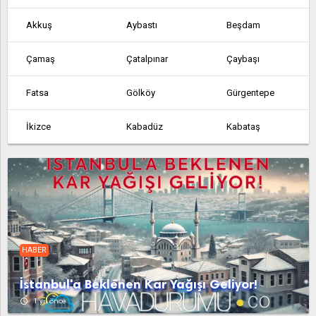
Akkuş
Aybastı
Beşdam
Çamaş
Çatalpınar
Çaybaşı
Fatsa
Gölköy
Gürgentepe
İkizce
Kabadüz
Kabataş
Korgan
Kumru
Kuzköy
Kuzköy
Mersin
Mesudiye
Perşembe
Piraziz
Salihler
HABER
Ulubey
Ünye
Altınordu
İstanbul'a Beklenen Kar Yağışı Geliyor!
access_time
1 yıl önce