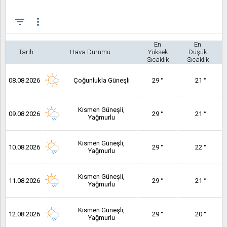
filter_list
more_vert
En
En
Tarih
Hava Durumu
Yüksek
Düşük
Sıcaklık
Sıcaklık
08.08.2026
Çoğunlukla Güneşli
29 °
21 °
Kısmen Güneşli,
09.08.2026
29 °
21 °
Yağmurlu
Kısmen Güneşli,
10.08.2026
29 °
22 °
Yağmurlu
Kısmen Güneşli,
11.08.2026
29 °
21 °
Yağmurlu
Kısmen Güneşli,
12.08.2026
29 °
20 °
Yağmurlu