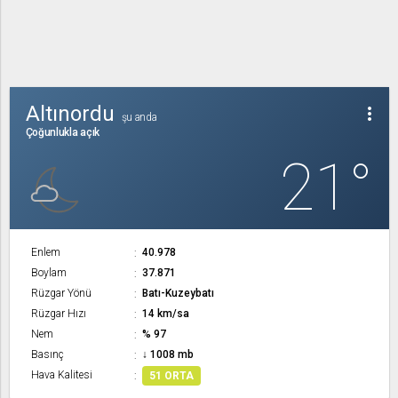
Altınordu
more_vert
şu anda
Çoğunlukla açık
21°
Enlem
40.978
Boylam
37.871
Rüzgar Yönü
Batı-Kuzeybatı
Rüzgar Hızı
14 km/sa
Nem
% 97
Basınç
↓ 1008 mb
Hava Kalitesi
51 ORTA