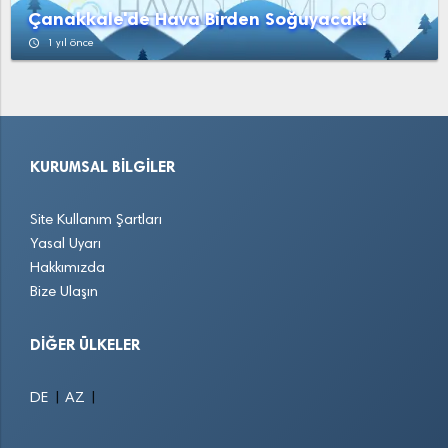
Çanakkale'de Hava Birden Soğuyacak!
access_time
1 yıl önce
KURUMSAL BILGILER
Site Kullanım Şartları
Yasal Uyarı
Hakkımızda
Bize Ulaşın
DIĞER ÜLKELER
|
|
DE
AZ