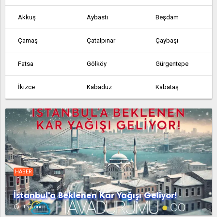
Akkuş
Aybastı
Beşdam
Çamaş
Çatalpınar
Çaybaşı
Fatsa
Gölköy
Gürgentepe
İkizce
Kabadüz
Kabataş
Korgan
Kumru
Kuzköy
Kuzköy
Mersin
Mesudiye
Perşembe
Piraziz
Salihler
HABER
Ulubey
Ünye
Altınordu
İstanbul'a Beklenen Kar Yağışı Geliyor!
access_time
1 yıl önce