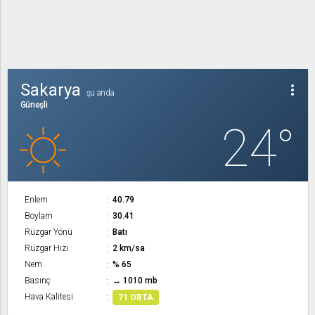
Sakarya
more_vert
şu anda
Güneşli
24°
Enlem
40.79
Boylam
30.41
Rüzgar Yönü
Batı
Rüzgar Hızı
2 km/sa
Nem
% 65
Basınç
↔ 1010 mb
Hava Kalitesi
71 ORTA