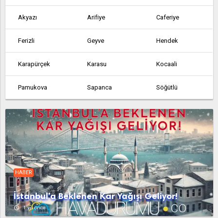
Akyazı
Arifiye
Caferiye
Ferizli
Geyve
Hendek
Karapürçek
Karasu
Kocaali
Pamukova
Sapanca
Söğütlü
Taraklı
Yukarı Söğütlü
HABER
İstanbul'a Beklenen Kar Yağışı Geliyor!
access_time
1 yıl önce