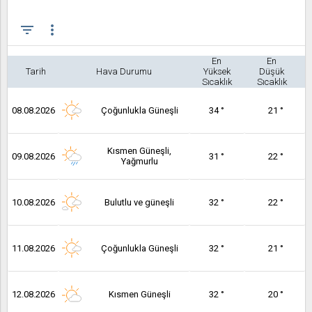
filter_list
more_vert
En
En
Tarih
Hava Durumu
Yüksek
Düşük
Sıcaklık
Sıcaklık
08.08.2026
Çoğunlukla Güneşli
34 °
21 °
Kısmen Güneşli,
09.08.2026
31 °
22 °
Yağmurlu
10.08.2026
Bulutlu ve güneşli
32 °
22 °
11.08.2026
Çoğunlukla Güneşli
32 °
21 °
12.08.2026
Kısmen Güneşli
32 °
20 °