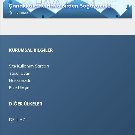
Çanakkale'de Hava Birden Soğuyacak!
access_time
1 yıl önce
KURUMSAL BILGILER
Site Kullanım Şartları
Yasal Uyarı
Hakkımızda
Bize Ulaşın
DIĞER ÜLKELER
|
|
DE
AZ