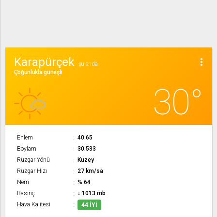
Karapürçek
more_vert
şu anda
Çoğunlukla güneşli
30°
Enlem
40.65
Boylam
30.533
Rüzgar Yönü
Kuzey
Rüzgar Hızı
27 km/sa
Nem
% 64
Basınç
↓ 1013 mb
Hava Kalitesi
44 İYI