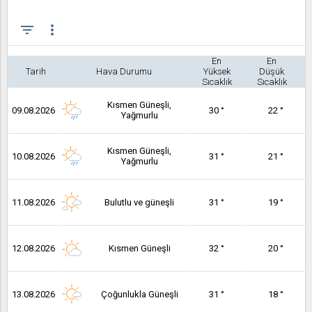
filter_list
more_vert
En
En
Tarih
Hava Durumu
Yüksek
Düşük
Sıcaklık
Sıcaklık
Kısmen Güneşli,
09.08.2026
30 °
22 °
Yağmurlu
Kısmen Güneşli,
10.08.2026
31 °
21 °
Yağmurlu
11.08.2026
Bulutlu ve güneşli
31 °
19 °
12.08.2026
Kısmen Güneşli
32 °
20 °
13.08.2026
Çoğunlukla Güneşli
31 °
18 °