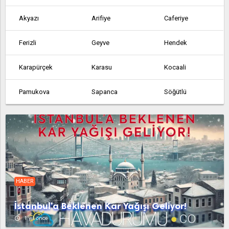
Akyazı
Arifiye
Caferiye
Ferizli
Geyve
Hendek
Karapürçek
Karasu
Kocaali
Pamukova
Sapanca
Söğütlü
Taraklı
Yukarı Söğütlü
HABER
İstanbul'a Beklenen Kar Yağışı Geliyor!
access_time
1 yıl önce