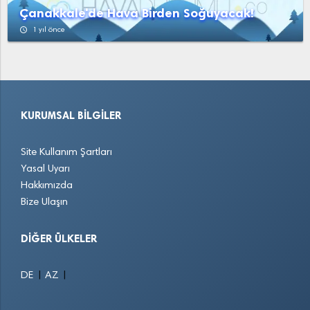
Çanakkale'de Hava Birden Soğuyacak!
access_time
1 yıl önce
KURUMSAL BILGILER
Site Kullanım Şartları
Yasal Uyarı
Hakkımızda
Bize Ulaşın
DIĞER ÜLKELER
|
|
DE
AZ