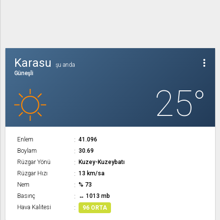
Karasu
more_vert
şu anda
Güneşli
25°
Enlem
41.096
Boylam
30.69
Rüzgar Yönü
Kuzey-Kuzeybatı
Rüzgar Hızı
13 km/sa
Nem
% 73
Basınç
↔ 1013 mb
Hava Kalitesi
96 ORTA