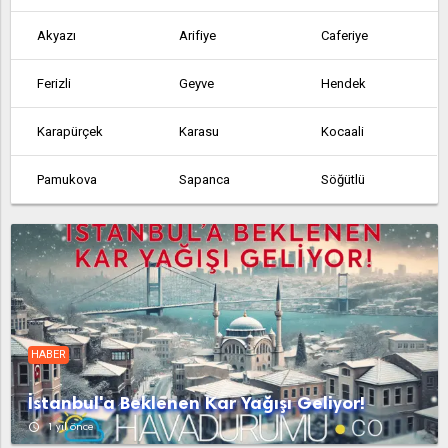
Akyazı
Arifiye
Caferiye
Ferizli
Geyve
Hendek
Karapürçek
Karasu
Kocaali
Pamukova
Sapanca
Söğütlü
Taraklı
Yukarı Söğütlü
HABER
İstanbul'a Beklenen Kar Yağışı Geliyor!
access_time
1 yıl önce