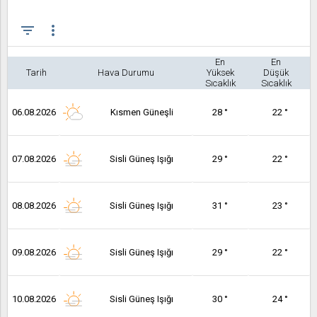
filter_list
more_vert
En
En
Tarih
Hava Durumu
Yüksek
Düşük
Sıcaklık
Sıcaklık
06.08.2026
Kısmen Güneşli
28 °
22 °
07.08.2026
Sisli Güneş Işığı
29 °
22 °
08.08.2026
Sisli Güneş Işığı
31 °
23 °
09.08.2026
Sisli Güneş Işığı
29 °
22 °
10.08.2026
Sisli Güneş Işığı
30 °
24 °