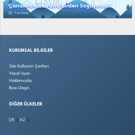
Çanakkale'de Hava Birden Soğuyacak!
access_time
1 yıl önce
KURUMSAL BILGILER
Site Kullanım Şartları
Yasal Uyarı
Hakkımızda
Bize Ulaşın
DIĞER ÜLKELER
|
|
DE
AZ