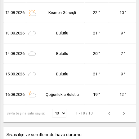
12.08.2026
Kısmen Güneşli
22 °
10 °
13.08.2026
Bulutlu
21 °
9 °
14.08.2026
Bulutlu
20 °
7 °
15.08.2026
Bulutlu
21 °
9 °
16.08.2026
Çoğunlukla Bulutlu
19 °
12 °
1 - 10 / 10
Sayfa başına satır sayısı:
Sivas ilçe ve semtlerinde hava durumu