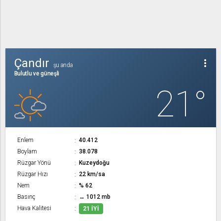
Çandır
more_vert
şu anda
Bulutlu ve güneşli
21°
Enlem
40.412
Boylam
38.078
Rüzgar Yönü
Kuzeydoğu
Rüzgar Hızı
22 km/sa
Nem
% 62
Basınç
↔ 1012 mb
Hava Kalitesi
21 İYI