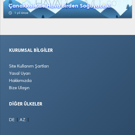
Çanakkale'de Hava Birden Soğuyacak!
access_time
1 yıl önce
KURUMSAL BILGILER
Site Kullanım Şartları
Yasal Uyarı
Hakkımızda
Bize Ulaşın
DIĞER ÜLKELER
|
|
DE
AZ