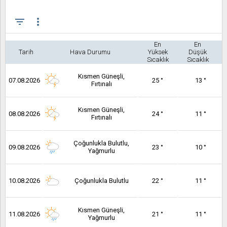
filter_list
more_vert
En
En
Tarih
Hava Durumu
Yüksek
Düşük
Sıcaklık
Sıcaklık
Kısmen Güneşli,
07.08.2026
25 °
13 °
Fırtınalı
Kısmen Güneşli,
08.08.2026
24 °
11 °
Fırtınalı
Çoğunlukla Bulutlu,
09.08.2026
23 °
10 °
Yağmurlu
10.08.2026
Çoğunlukla Bulutlu
22 °
11 °
Kısmen Güneşli,
11.08.2026
21 °
11 °
Yağmurlu