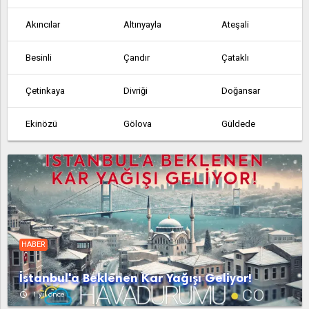
Akıncılar
Altınyayla
Ateşali
Besinli
Çandır
Çataklı
Çetinkaya
Divriği
Doğansar
Ekinözü
Gölova
Güldede
Gürün
Hafik
İmranli
Kangal
Karakaya
Koyulhisar
Sarkışla
Suşehri
Ulas
HABER
Yeniapardı
Yeniçubuk
Yıldızeli
İstanbul'a Beklenen Kar Yağışı Geliyor!
Zara
access_time
1 yıl önce