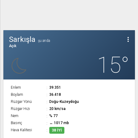
Sarkışla
more_vert
şu anda
Açık
15°
Enlem
39.351
Boylam
36.418
Rüzgar Yönü
Doğu-Kuzeydoğu
Rüzgar Hızı
20 km/sa
Nem
% 77
Basınç
↔ 1017 mb
Hava Kalitesi
38 İYI