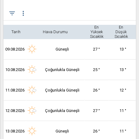
filter_list
more_vert
En
En
Tarih
Hava Durumu
Yüksek
Düşük
Sıcaklık
Sıcaklık
09.08.2026
Güneşli
27 °
13 °
10.08.2026
Çoğunlukla Güneşli
25 °
13 °
11.08.2026
Çoğunlukla Güneşli
26 °
12 °
12.08.2026
Çoğunlukla Güneşli
27 °
11 °
13.08.2026
Güneşli
26 °
11 °