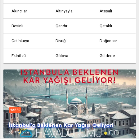
Akıncılar
Altınyayla
Ateşali
Besinli
Çandır
Çataklı
Çetinkaya
Divriği
Doğansar
Ekinözü
Gölova
Güldede
Gürün
Hafik
İmranli
Kangal
Karakaya
Koyulhisar
Sarkışla
Suşehri
Ulas
HABER
Yeniapardı
Yeniçubuk
Yıldızeli
İstanbul'a Beklenen Kar Yağışı Geliyor!
Zara
access_time
1 yıl önce