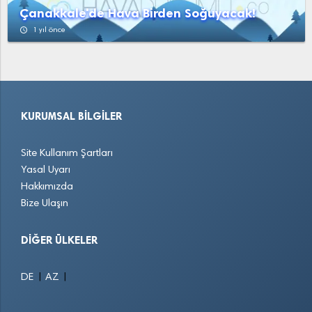
Çanakkale'de Hava Birden Soğuyacak!
access_time
1 yıl önce
KURUMSAL BILGILER
Site Kullanım Şartları
Yasal Uyarı
Hakkımızda
Bize Ulaşın
DIĞER ÜLKELER
|
|
DE
AZ