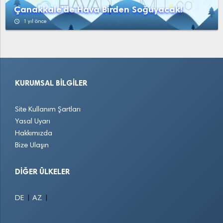
Çanakkale'de Hava Birden Soğuyacak!
access_time
1 yıl önce
KURUMSAL BILGILER
Site Kullanım Şartları
Yasal Uyarı
Hakkımızda
Bize Ulaşın
DIĞER ÜLKELER
|
|
DE
AZ