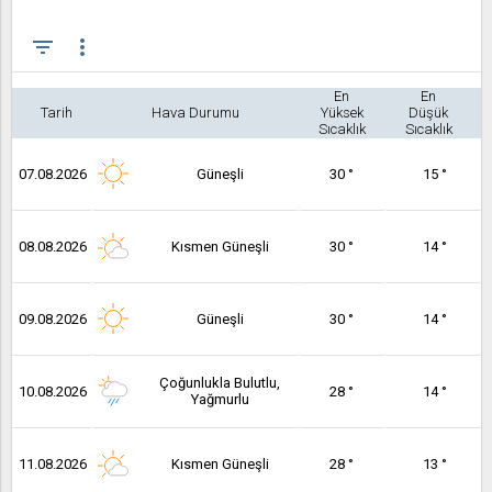
filter_list
more_vert
En
En
Tarih
Hava Durumu
Yüksek
Düşük
Sıcaklık
Sıcaklık
07.08.2026
Güneşli
30 °
15 °
08.08.2026
Kısmen Güneşli
30 °
14 °
09.08.2026
Güneşli
30 °
14 °
Çoğunlukla Bulutlu,
10.08.2026
28 °
14 °
Yağmurlu
11.08.2026
Kısmen Güneşli
28 °
13 °