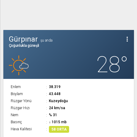
Gürpınar
more_vert
şu anda
Çoğunlukla güneşli
28°
Enlem
38.319
Boylam
43.448
Rüzgar Yönü
Kuzeydoğu
Rüzgar Hızı
24 km/sa
Nem
% 31
Basınç
↓ 1015 mb
Hava Kalitesi
58 ORTA