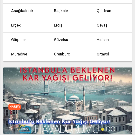
Aşağıkalecik
Başkale
Çaldıran
Erçek
Erciş
Gevaş
Gürpınar
Güzelsu
Hirisan
Muradiye
Örenburç
Ortayol
Özalp
Saray
Takuriengiz
Yavuzlar
Yavuzlar
HABER
İstanbul'a Beklenen Kar Yağışı Geliyor!
access_time
1 yıl önce