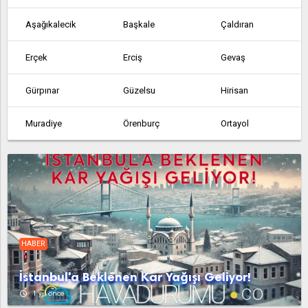
Aşağıkalecik
Başkale
Çaldıran
Erçek
Erciş
Gevaş
Gürpınar
Güzelsu
Hirisan
Muradiye
Örenburç
Ortayol
Özalp
Saray
Takuriengiz
Yavuzlar
Yavuzlar
HABER
İstanbul'a Beklenen Kar Yağışı Geliyor!
access_time
1 yıl önce