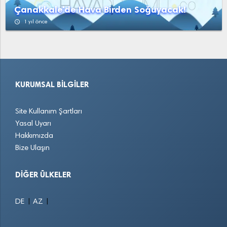
Çanakkale'de Hava Birden Soğuyacak!
access_time
1 yıl önce
KURUMSAL BILGILER
Site Kullanım Şartları
Yasal Uyarı
Hakkımızda
Bize Ulaşın
DIĞER ÜLKELER
|
|
DE
AZ