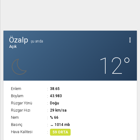
Özalp
more_vert
şu anda
Açık
12°
Enlem
38.65
Boylam
43.983
Rüzgar Yönü
Doğu
Rüzgar Hızı
29 km/sa
Nem
% 66
Basınç
↔ 1014 mb
Hava Kalitesi
59 ORTA