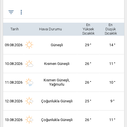
filter_list
more_vert
En
En
Tarih
Hava Durumu
Yüksek
Düşük
Sıcaklık
Sıcaklık
09.08.2026
Güneşli
29 °
14 °
10.08.2026
Kısmen Güneşli
26 °
11 °
Kısmen Güneşli,
11.08.2026
26 °
10 °
Yağmurlu
12.08.2026
Çoğunlukla Güneşli
25 °
9 °
13.08.2026
Çoğunlukla Güneşli
26 °
11 °