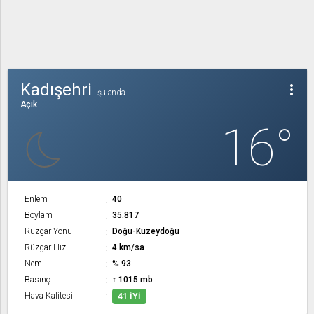
Kadışehri
more_vert
şu anda
Açık
16°
Enlem
40
Boylam
35.817
Rüzgar Yönü
Doğu-Kuzeydoğu
Rüzgar Hızı
4 km/sa
Nem
% 93
Basınç
↑ 1015 mb
Hava Kalitesi
41 İYI