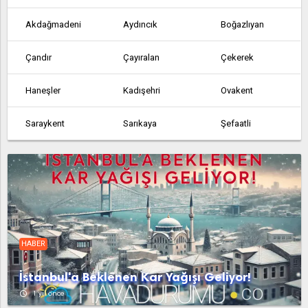
Akdağmadeni
Aydıncık
Boğazlıyan
Çandır
Çayıralan
Çekerek
Haneşler
Kadışehri
Ovakent
Saraykent
Sarıkaya
Şefaatli
Sorgun
Uzunlu
Yangı
Yenifakılı
Yerköy
HABER
İstanbul'a Beklenen Kar Yağışı Geliyor!
access_time
1 yıl önce