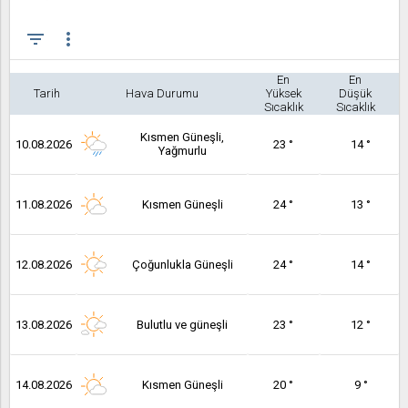
filter_list
more_vert
En
En
Tarih
Hava Durumu
Yüksek
Düşük
Sıcaklık
Sıcaklık
Kısmen Güneşli,
10.08.2026
23 °
14 °
Yağmurlu
11.08.2026
Kısmen Güneşli
24 °
13 °
12.08.2026
Çoğunlukla Güneşli
24 °
14 °
13.08.2026
Bulutlu ve güneşli
23 °
12 °
14.08.2026
Kısmen Güneşli
20 °
9 °