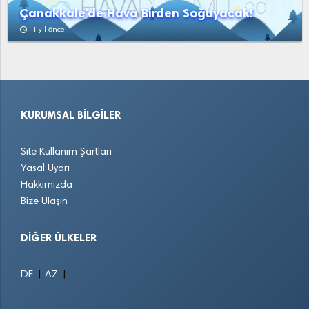
Çanakkale'de Hava Birden Soğuyacak!
access_time
1 yıl önce
KURUMSAL BILGILER
Site Kullanım Şartları
Yasal Uyarı
Hakkımızda
Bize Ulaşın
DIĞER ÜLKELER
|
|
DE
AZ