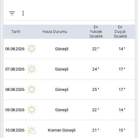
filter_list
more_vert
En
En
Tarih
Hava Durumu
Yüksek
Düşük
Sıcaklık
Sıcaklık
06.08.2026
Güneşli
22 °
14 °
07.08.2026
Güneşli
24 °
17 °
08.08.2026
Güneşli
25 °
17 °
09.08.2026
Güneşli
22 °
14 °
10.08.2026
Kısmen Güneşli
21 °
15 °