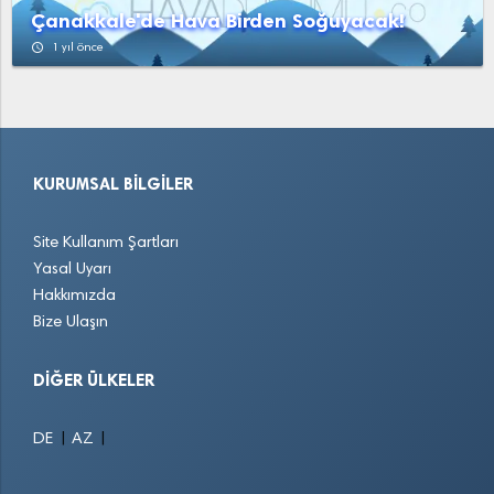
Çanakkale'de Hava Birden Soğuyacak!
access_time
1 yıl önce
KURUMSAL BILGILER
Site Kullanım Şartları
Yasal Uyarı
Hakkımızda
Bize Ulaşın
DIĞER ÜLKELER
|
|
DE
AZ