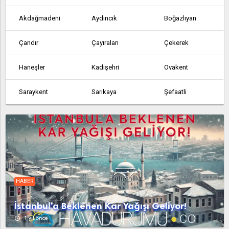
Akdağmadeni
Aydıncık
Boğazlıyan
Çandır
Çayıralan
Çekerek
Haneşler
Kadışehri
Ovakent
Saraykent
Sarıkaya
Şefaatli
Sorgun
Uzunlu
Yangı
Yenifakılı
Yerköy
HABER
İstanbul'a Beklenen Kar Yağışı Geliyor!
access_time
1 yıl önce