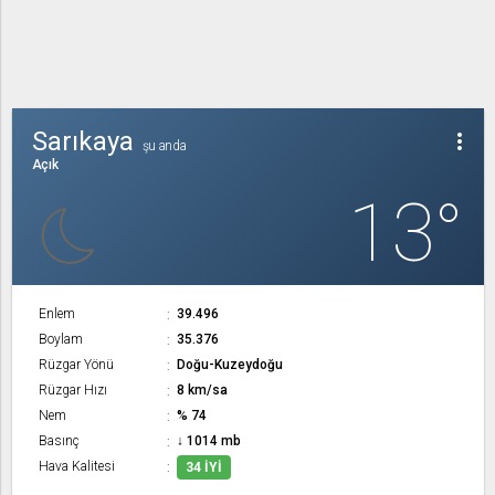
Sarıkaya
more_vert
şu anda
Açık
13°
Enlem
39.496
Boylam
35.376
Rüzgar Yönü
Doğu-Kuzeydoğu
Rüzgar Hızı
8 km/sa
Nem
% 74
Basınç
↓ 1014 mb
Hava Kalitesi
34 İYI