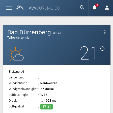
0
search
notifications
person
HAVA
DURUMU.
CO
Bad Dürrenberg
more_vert
aktuell
Teilweise sonnig
21°
Breitengrad
Längengrad
Windrichtung
Nordwesten
Windgeschwindigkeit
27 km/sa
Luftfeuchtigkeit
% 47
Druck
↔ 1023 mb
Luftqualität
37 İYI