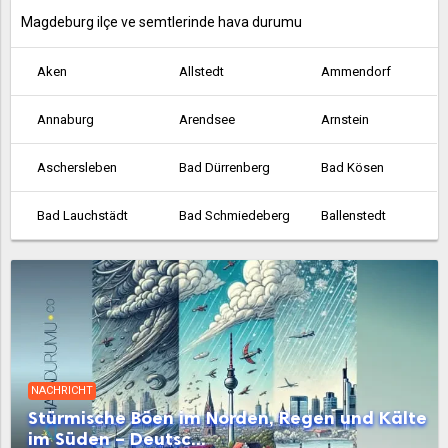
Magdeburg ilçe ve semtlerinde hava durumu
Aken
Allstedt
Ammendorf
Annaburg
Arendsee
Arnstein
Aschersleben
Bad Dürrenberg
Bad Kösen
Bad Lauchstädt
Bad Schmiedeberg
Ballenstedt
Barby
Barleben
Bernburg
Biederitz
Bismark
Bitterfeld-Wolfen
Blankenburg
Braunsbedra
Burg bei Magdeburg
NACHRICHT
Calbe
Coswig
Dessau
Stürmische Böen im Norden, Regen und Kälte
im Süden – Deutsc...