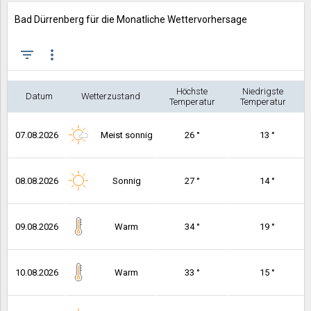
Bad Dürrenberg für die Monatliche Wettervorhersage
filter_list
more_vert
Höchste
Niedrigste
Datum
Wetterzustand
Temperatur
Temperatur
07.08.2026
Meist sonnig
26 °
13 °
08.08.2026
Sonnig
27 °
14 °
09.08.2026
Warm
34 °
19 °
10.08.2026
Warm
33 °
15 °