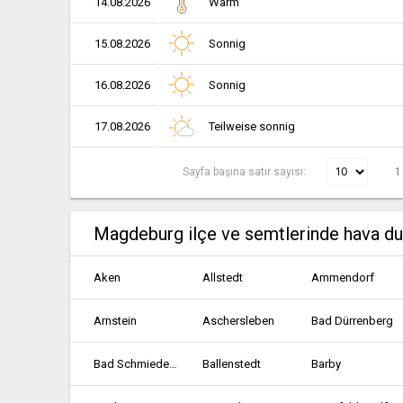
14.08.2026
Warm
15.08.2026
Sonnig
16.08.2026
Sonnig
17.08.2026
Teilweise sonnig
Sayfa başına satır sayısı:
1
Magdeburg ilçe ve semtlerinde hava d
Aken
Allstedt
Ammendorf
Arnstein
Aschersleben
Bad Dürrenberg
Bad Schmiedeberg
Ballenstedt
Barby