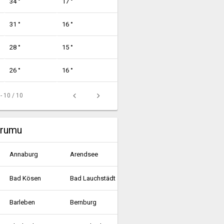
34 °
17 °
31 °
16 °
28 °
15 °
26 °
16 °
 - 10 / 10
urumu
Annaburg
Arendsee
Bad Kösen
Bad Lauchstädt
Barleben
Bernburg