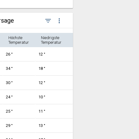
rsage
filter_list
more_vert
Höchste
Niedrigste
Temperatur
Temperatur
26 °
12 °
34 °
18 °
30 °
12 °
24 °
10 °
25 °
11 °
29 °
13 °