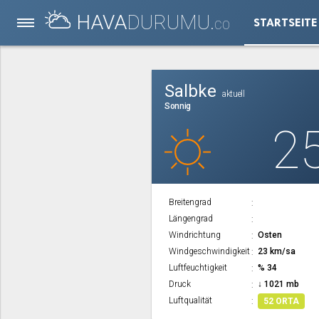
HAVA
DURUMU.
STARTSEITE
CO
Salbke
aktuell
Sonnig
2
Breitengrad
Längengrad
Windrichtung
Osten
Windgeschwindigkeit
23 km/sa
Luftfeuchtigkeit
% 34
Druck
↓ 1021 mb
Luftqualität
52 ORTA