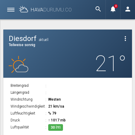
0
search
notifications
person
HAVA
DURUMU.
CO
Diesdorf
more_vert
aktuell
Teilweise sonnig
21°
Breitengrad
Längengrad
Windrichtung
Westen
Windgeschwindigkeit
21 km/sa
Luftfeuchtigkeit
% 79
Druck
↑ 1017 mb
Luftqualität
30 İYI