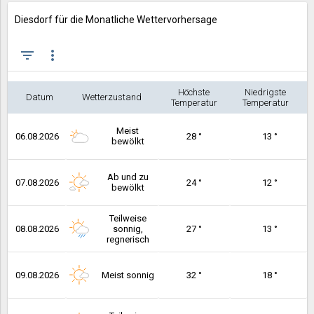
Diesdorf für die Monatliche Wettervorhersage
filter_list
more_vert
Höchste
Niedrigste
Datum
Wetterzustand
Temperatur
Temperatur
Meist
06.08.2026
28 °
13 °
bewölkt
Ab und zu
07.08.2026
24 °
12 °
bewölkt
Teilweise
08.08.2026
sonnig,
27 °
13 °
regnerisch
09.08.2026
Meist sonnig
32 °
18 °