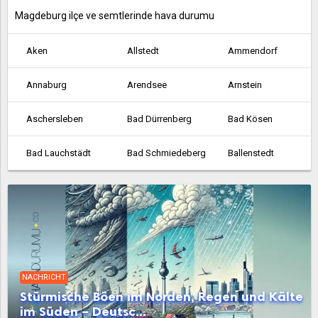
Magdeburg ilçe ve semtlerinde hava durumu
Aken
Allstedt
Ammendorf
Annaburg
Arendsee
Arnstein
Aschersleben
Bad Dürrenberg
Bad Kösen
Bad Lauchstädt
Bad Schmiedeberg
Ballenstedt
Barby
Barleben
Bernburg
Biederitz
Bismark
Bitterfeld-Wolfen
Blankenburg
Braunsbedra
Burg bei Magdeburg
NACHRICHT
Calbe
Coswig
Dessau
Stürmische Böen im Norden, Regen und Kälte
im Süden – Deutsc...