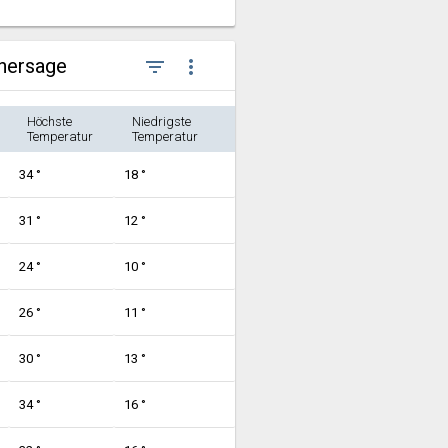
rhersage
filter_list
more_vert
Höchste
Niedrigste
Temperatur
Temperatur
34 °
18 °
31 °
12 °
24 °
10 °
26 °
11 °
30 °
13 °
34 °
16 °