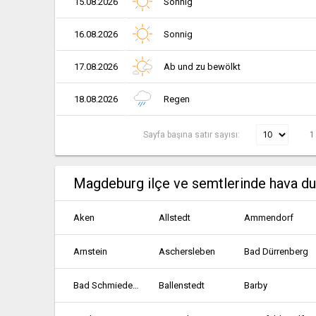
15.08.2026
Sonnig
16.08.2026
Sonnig
17.08.2026
Ab und zu bewölkt
18.08.2026
Regen
Sayfa başına satır sayısı:
1
Magdeburg ilçe ve semtlerinde hava d
Aken
Allstedt
Ammendorf
Arnstein
Aschersleben
Bad Dürrenberg
Bad Schmiedeberg
Ballenstedt
Barby