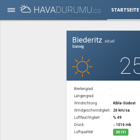
HAVA
DURUMU.
STARTSEITE
CO
Biederitz
aktuell
Sonnig
2
Breitengrad
Längengrad
Windrichtung
Kibla-Südost
Windgeschwindigkeit
26 km/sa
Luftfeuchtigkeit
% 49
Druck
↓ 1016 mb
Luftqualität
30 İYI