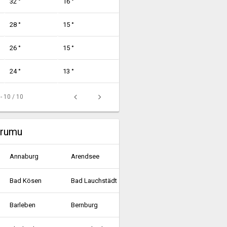
32 °
16 °
28 °
15 °
26 °
15 °
24 °
13 °
 - 10 / 10
urumu
Annaburg
Arendsee
Bad Kösen
Bad Lauchstädt
Barleben
Bernburg