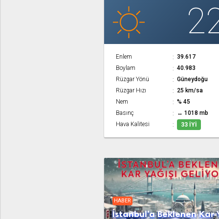
2
Enlem
39.617
Boylam
40.983
Rüzgar Yönü
Güneydoğu
Rüzgar Hızı
25 km/sa
Nem
% 45
Basınç
↔ 1018 mb
Hava Kalitesi
33 İYI
HABER
İstanbul'a Beklenen Kar 