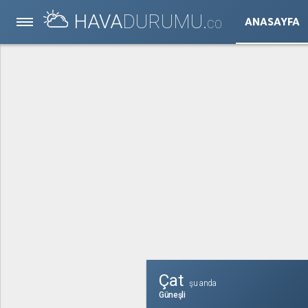
HAVA
DURUMU.
ANASAYFA
CO
Çat
şu anda
Güneşli