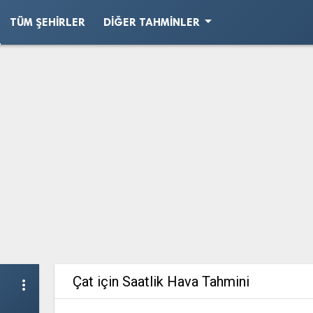
arrow_drop_down
TÜM ŞEHIRLER
DIĞER TAHMINLER
Çat için Saatlik Hava Tahmini
more_vert