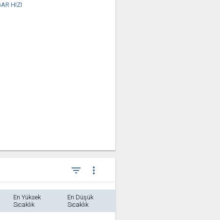
AR HIZI
filter_list
more_vert
En Yüksek
En Düşük
Sıcaklık
Sıcaklık