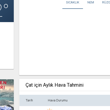
2°
SICAKLIK
NEM
RÜZG
Çat için Aylık Hava Tahmini
Tarih
Hava Durumu
Yağışı