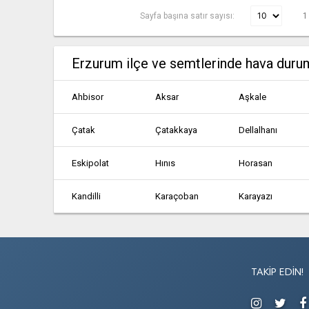
Sayfa başına satır sayısı:
1
Erzurum ilçe ve semtlerinde hava duru
Ahbisor
Aksar
Aşkale
Çatak
Çatakkaya
Dellalhanı
Eskipolat
Hınıs
Horasan
Kandilli
Karaçoban
Karayazı
Oltu
Olur
Pasinler
Tekman
Tepsicik
Tortum
TAKIP EDIN!
Yoncalı