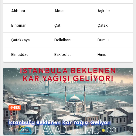
Ahbisor
Aksar
Aşkale
Binpınar
Çat
Çatak
Çatakkaya
Dellalhanı
Dumlu
Elmadüzü
Eskipolat
Hınıs
Horasan
Ilıca
İspir
Kandilli
Karaçoban
Karayazı
Köprüköy
Narman
Oltu
HABER
Olur
Pasinler
Pazaryolu
İstanbul'a Beklenen Kar Yağışı Geliyor!
Şenkaya
Tekman
Tepsicik
access_time
1 yıl önce