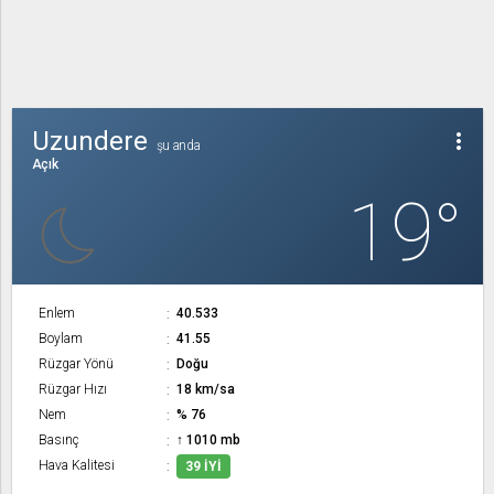
Uzundere
more_vert
şu anda
Açık
19°
Enlem
40.533
Boylam
41.55
Rüzgar Yönü
Doğu
Rüzgar Hızı
18 km/sa
Nem
% 76
Basınç
↑ 1010 mb
Hava Kalitesi
39 İYI