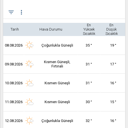
filter_list
more_vert
En
En
Tarih
Hava Durumu
Yüksek
Düşük
Sıcaklık
Sıcaklık
08.08.2026
Çoğunlukla Güneşli
35 °
19 °
Kısmen Güneşli,
09.08.2026
31 °
17 °
Fırtınalı
10.08.2026
Kısmen Güneşli
31 °
16 °
11.08.2026
Kısmen Güneşli
30 °
15 °
12.08.2026
Çoğunlukla Güneşli
32 °
16 °