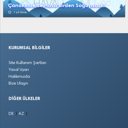
Çanakkale'de Hava Birden Soğuyacak!
access_time
1 yıl önce
KURUMSAL BILGILER
Site Kullanım Şartları
Yasal Uyarı
Hakkımızda
Bize Ulaşın
DIĞER ÜLKELER
|
|
DE
AZ