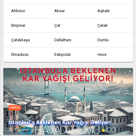
Ahbisor
Aksar
Aşkale
Binpınar
Çat
Çatak
Çatakkaya
Dellalhanı
Dumlu
Elmadüzü
Eskipolat
Hınıs
Horasan
Ilıca
İspir
Kandilli
Karaçoban
Karayazı
Köprüköy
Narman
Oltu
HABER
Olur
Pasinler
Pazaryolu
İstanbul'a Beklenen Kar Yağışı Geliyor!
Şenkaya
Tekman
Tepsicik
access_time
1 yıl önce