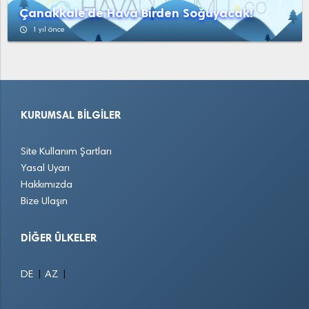
Çanakkale'de Hava Birden Soğuyacak!
access_time
1 yıl önce
KURUMSAL BILGILER
Site Kullanım Şartları
Yasal Uyarı
Hakkımızda
Bize Ulaşın
DIĞER ÜLKELER
|
|
DE
AZ