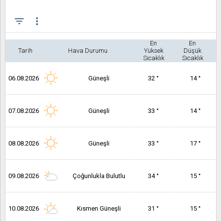
filter_list
more_vert
En
En
Tarih
Hava Durumu
Yüksek
Düşük
Sıcaklık
Sıcaklık
06.08.2026
Güneşli
32 °
14 °
07.08.2026
Güneşli
33 °
14 °
08.08.2026
Güneşli
33 °
17 °
09.08.2026
Çoğunlukla Bulutlu
34 °
15 °
10.08.2026
Kısmen Güneşli
31 °
15 °