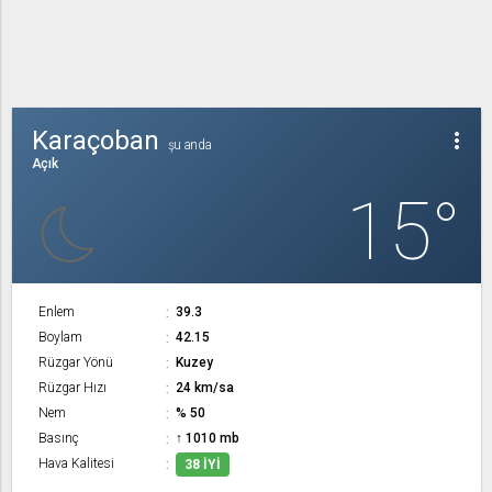
Karaçoban
more_vert
şu anda
Açık
15°
Enlem
39.3
Boylam
42.15
Rüzgar Yönü
Kuzey
Rüzgar Hızı
24 km/sa
Nem
% 50
Basınç
↑ 1010 mb
Hava Kalitesi
38 İYI