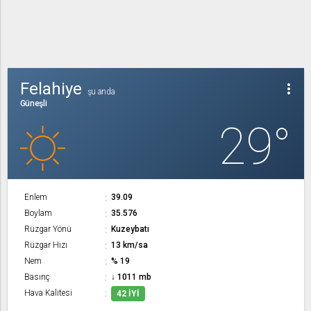
Felahiye
more_vert
şu anda
Güneşli
29°
Enlem
39.09
Boylam
35.576
Rüzgar Yönü
Kuzeybatı
Rüzgar Hızı
13 km/sa
Nem
% 19
Basınç
↓ 1011 mb
Hava Kalitesi
42 İYI