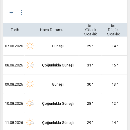
filter_list
more_vert
En
En
Tarih
Hava Durumu
Yüksek
Düşük
Sıcaklık
Sıcaklık
07.08.2026
Güneşli
29 °
14 °
08.08.2026
Çoğunlukla Güneşli
31 °
15 °
09.08.2026
Güneşli
30 °
13 °
10.08.2026
Çoğunlukla Güneşli
28 °
12 °
11.08.2026
Çoğunlukla Güneşli
29 °
14 °