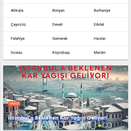
Akkışla
Bünyan
Burhaniye
Çayırözü
Develi
Erkilet
Felahiye
Gemerek
Hacılar
İncesu
Köprübaşı
Mardin
Olukkaya
Pınarbaşı
Şahmelik
Sarıoğlan
Sarız
Talas
Tomarza
Yahyalı
Yemliha
HABER
Yeniköy
Yeşilhisar
İstanbul'a Beklenen Kar Yağışı Geliyor!
access_time
1 yıl önce