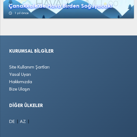
Çanakkale'de Hava Birden Soğuyacak!
access_time
1 yıl önce
KURUMSAL BILGILER
Site Kullanım Şartları
Yasal Uyarı
Hakkımızda
Bize Ulaşın
DIĞER ÜLKELER
|
|
DE
AZ