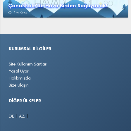
Çanakkale'de Hava Birden Soğuyacak!
access_time
1 yıl önce
KURUMSAL BILGILER
Site Kullanım Şartları
Yasal Uyarı
Hakkımızda
Bize Ulaşın
DIĞER ÜLKELER
|
|
DE
AZ