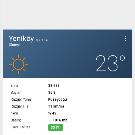
Yeniköy
more_vert
şu anda
Güneşli
23°
Enlem
38.933
Boylam
35.8
Rüzgar Yönü
Kuzeydoğu
Rüzgar Hızı
11 km/sa
Nem
% 43
Basınç
↔ 1016 mb
Hava Kalitesi
33 İYI