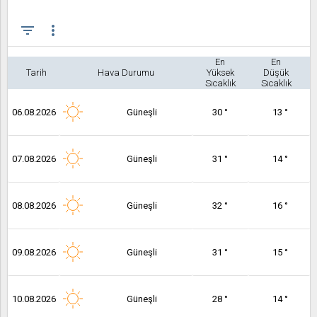
filter_list
more_vert
En
En
Tarih
Hava Durumu
Yüksek
Düşük
Sıcaklık
Sıcaklık
06.08.2026
Güneşli
30 °
13 °
07.08.2026
Güneşli
31 °
14 °
08.08.2026
Güneşli
32 °
16 °
09.08.2026
Güneşli
31 °
15 °
10.08.2026
Güneşli
28 °
14 °