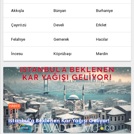
Akkışla
Bünyan
Burhaniye
Çayırözü
Develi
Erkilet
Felahiye
Gemerek
Hacılar
İncesu
Köprübaşı
Mardin
Olukkaya
Pınarbaşı
Şahmelik
Sarıoğlan
Sarız
Talas
Tomarza
Yahyalı
Yemliha
HABER
Yeniköy
Yeşilhisar
İstanbul'a Beklenen Kar Yağışı Geliyor!
access_time
1 yıl önce