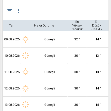
filter_list
more_vert
En
En
Tarih
Hava Durumu
Yüksek
Düşük
Sıcaklık
Sıcaklık
09.08.2026
Güneşli
32 °
14 °
10.08.2026
Güneşli
30 °
13 °
11.08.2026
Güneşli
30 °
13 °
12.08.2026
Güneşli
30 °
14 °
13.08.2026
Güneşli
30 °
15 °