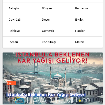
Akkışla
Bünyan
Burhaniye
Çayırözü
Develi
Erkilet
Felahiye
Gemerek
Hacılar
İncesu
Köprübaşı
Mardin
Olukkaya
Pınarbaşı
Şahmelik
Sarıoğlan
Sarız
Talas
Tomarza
Yahyalı
Yemliha
HABER
Yeniköy
Yeşilhisar
İstanbul'a Beklenen Kar Yağışı Geliyor!
access_time
1 yıl önce