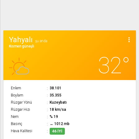
Yahyalı
more_vert
şu anda
Kısmen güneşli
32°
Enlem
38.101
Boylam
35.355
Rüzgar Yönü
Kuzeybatı
Rüzgar Hızı
18 km/sa
Nem
% 19
Basınç
↔ 1012 mb
Hava Kalitesi
46 İYI