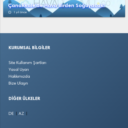
Çanakkale'de Hava Birden Soğuyacak!
access_time
1 yıl önce
KURUMSAL BILGILER
Site Kullanım Şartları
Yasal Uyarı
Hakkımızda
Bize Ulaşın
DIĞER ÜLKELER
|
|
DE
AZ