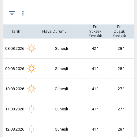
filter_list
more_vert
En
En
Tarih
Hava Durumu
Yüksek
Düşük
Sıcaklık
Sıcaklık
08.08.2026
Güneşli
42 °
28 °
09.08.2026
Güneşli
41 °
28 °
10.08.2026
Güneşli
41 °
27 °
11.08.2026
Güneşli
41 °
27 °
12.08.2026
Güneşli
41 °
28 °