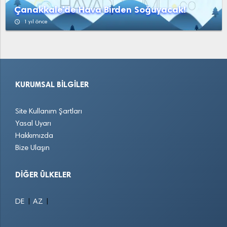
Çanakkale'de Hava Birden Soğuyacak!
access_time
1 yıl önce
KURUMSAL BILGILER
Site Kullanım Şartları
Yasal Uyarı
Hakkımızda
Bize Ulaşın
DIĞER ÜLKELER
|
|
DE
AZ