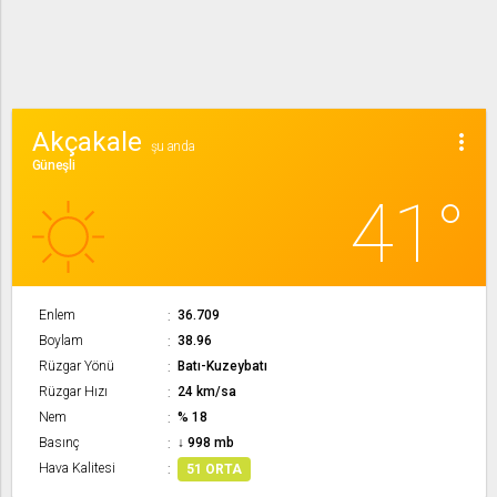
Akçakale
more_vert
şu anda
Güneşli
41°
Enlem
36.709
Boylam
38.96
Rüzgar Yönü
Batı-Kuzeybatı
Rüzgar Hızı
24 km/sa
Nem
% 18
Basınç
↓ 998 mb
Hava Kalitesi
51 ORTA