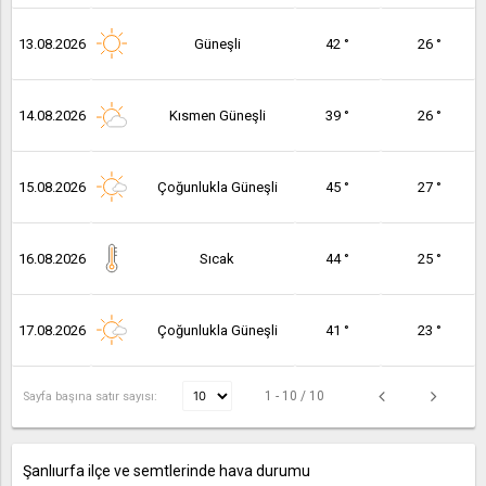
13.08.2026
Güneşli
42 °
26 °
14.08.2026
Kısmen Güneşli
39 °
26 °
15.08.2026
Çoğunlukla Güneşli
45 °
27 °
16.08.2026
Sıcak
44 °
25 °
17.08.2026
Çoğunlukla Güneşli
41 °
23 °
1 - 10 / 10
Sayfa başına satır sayısı:
Şanlıurfa ilçe ve semtlerinde hava durumu