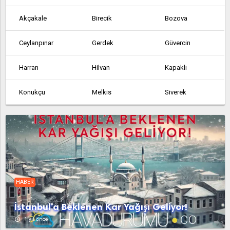
Akçakale
Birecik
Bozova
Ceylanpınar
Gerdek
Güvercin
Harran
Hilvan
Kapaklı
Konukçu
Melkis
Siverek
Suruç
Umuroba
Viranşehir
Yaylak
Yedikuyu
HABER
İstanbul'a Beklenen Kar Yağışı Geliyor!
access_time
1 yıl önce