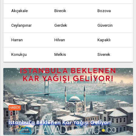
Akçakale
Birecik
Bozova
Ceylanpınar
Gerdek
Güvercin
Harran
Hilvan
Kapaklı
Konukçu
Melkis
Siverek
Suruç
Umuroba
Viranşehir
Yaylak
Yedikuyu
HABER
İstanbul'a Beklenen Kar Yağışı Geliyor!
access_time
1 yıl önce