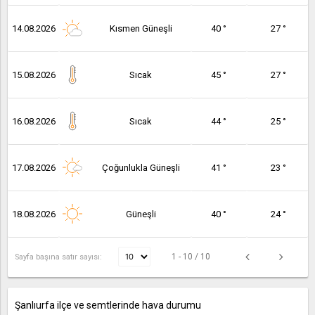
14.08.2026
Kısmen Güneşli
40 °
27 °
15.08.2026
Sıcak
45 °
27 °
16.08.2026
Sıcak
44 °
25 °
17.08.2026
Çoğunlukla Güneşli
41 °
23 °
18.08.2026
Güneşli
40 °
24 °
1 - 10 / 10
Sayfa başına satır sayısı:
Şanlıurfa ilçe ve semtlerinde hava durumu