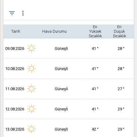
filter_list
more_vert
En
En
Tarih
Hava Durumu
Yüksek
Düşük
Sıcaklık
Sıcaklık
09.08.2026
Güneşli
41 °
28 °
10.08.2026
Güneşli
41 °
28 °
11.08.2026
Güneşli
41 °
27 °
12.08.2026
Güneşli
41 °
29 °
13.08.2026
Güneşli
42 °
29 °