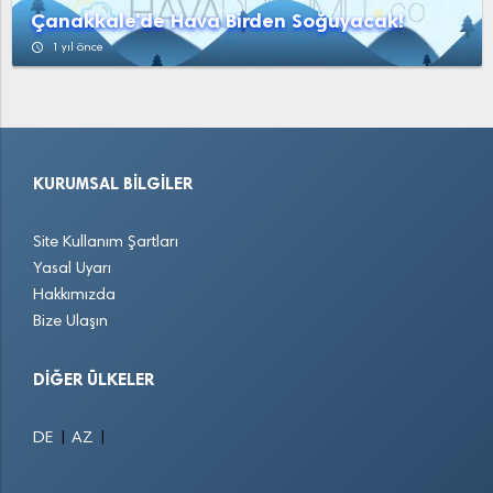
Çanakkale'de Hava Birden Soğuyacak!
access_time
1 yıl önce
KURUMSAL BILGILER
Site Kullanım Şartları
Yasal Uyarı
Hakkımızda
Bize Ulaşın
DIĞER ÜLKELER
|
|
DE
AZ