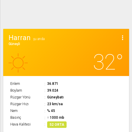
Harran
more_vert
şu anda
Güneşli
32°
Enlem
36.871
Boylam
39.024
Rüzgar Yönü
Güneybatı
Rüzgar Hızı
23 km/sa
Nem
% 45
Basınç
↑ 1000 mb
Hava Kalitesi
52 ORTA