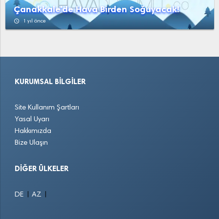
Çanakkale'de Hava Birden Soğuyacak!
access_time
1 yıl önce
KURUMSAL BILGILER
Site Kullanım Şartları
Yasal Uyarı
Hakkımızda
Bize Ulaşın
DIĞER ÜLKELER
|
|
DE
AZ