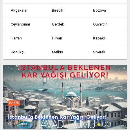
Akçakale
Birecik
Bozova
Ceylanpınar
Gerdek
Güvercin
Harran
Hilvan
Kapaklı
Konukçu
Melkis
Siverek
Suruç
Umuroba
Viranşehir
Yaylak
Yedikuyu
HABER
İstanbul'a Beklenen Kar Yağışı Geliyor!
access_time
1 yıl önce