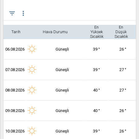
filter_list
more_vert
En
En
Tarih
Hava Durumu
Yüksek
Düşük
Sıcaklık
Sıcaklık
06.08.2026
Güneşli
39 °
26 °
07.08.2026
Güneşli
39 °
27 °
08.08.2026
Güneşli
40 °
27 °
09.08.2026
Güneşli
40 °
26 °
10.08.2026
Güneşli
39 °
26 °