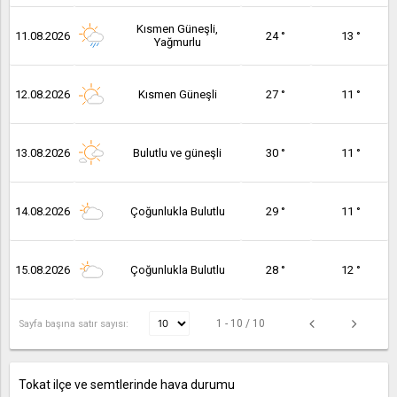
Kısmen Güneşli,
11.08.2026
24 °
13 °
Yağmurlu
12.08.2026
Kısmen Güneşli
27 °
11 °
13.08.2026
Bulutlu ve güneşli
30 °
11 °
14.08.2026
Çoğunlukla Bulutlu
29 °
11 °
15.08.2026
Çoğunlukla Bulutlu
28 °
12 °
1 - 10 / 10
Sayfa başına satır sayısı:
Tokat ilçe ve semtlerinde hava durumu