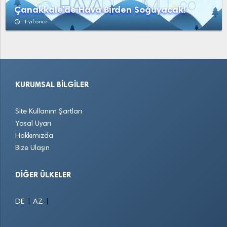
Çanakkale'de Hava Birden Soğuyacak!
access_time
1 yıl önce
KURUMSAL BILGILER
Site Kullanım Şartları
Yasal Uyarı
Hakkımızda
Bize Ulaşın
DIĞER ÜLKELER
|
|
DE
AZ