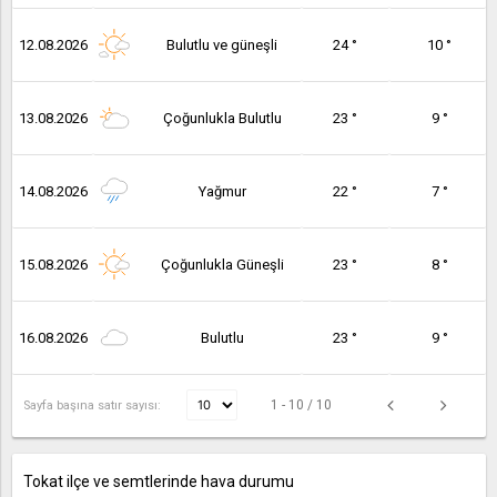
12.08.2026
Bulutlu ve güneşli
24 °
10 °
13.08.2026
Çoğunlukla Bulutlu
23 °
9 °
14.08.2026
Yağmur
22 °
7 °
15.08.2026
Çoğunlukla Güneşli
23 °
8 °
16.08.2026
Bulutlu
23 °
9 °
1 - 10 / 10
Sayfa başına satır sayısı:
Tokat ilçe ve semtlerinde hava durumu