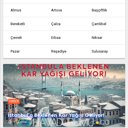
Almus
Artova
Başçiftlik
Bereketli
Çalca
Çamlibel
Çevreli
Erbaa
Niksar
Pazar
Reşadiye
Sulusaray
Turhal
Yenice
Yenice
Yenisu
Yeşilyurt
Zile
HABER
İstanbul'a Beklenen Kar Yağışı Geliyor!
access_time
1 yıl önce