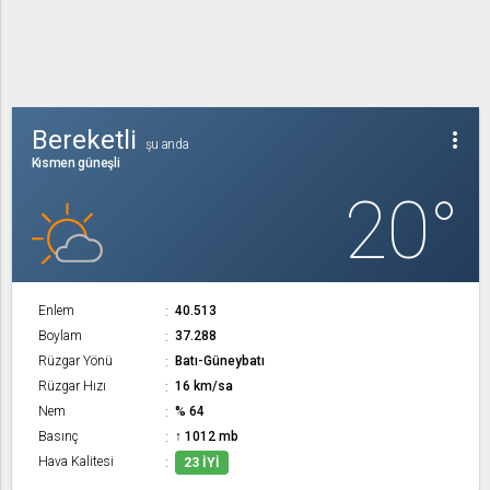
Bereketli
more_vert
şu anda
Kısmen güneşli
20°
Enlem
40.513
Boylam
37.288
Rüzgar Yönü
Batı-Güneybatı
Rüzgar Hızı
16 km/sa
Nem
% 64
Basınç
↑ 1012 mb
Hava Kalitesi
23 İYI