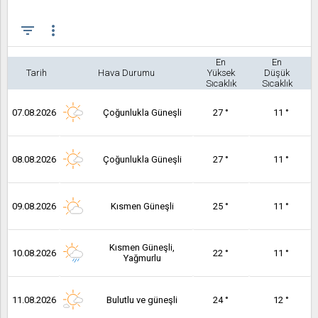
filter_list
more_vert
En
En
Tarih
Hava Durumu
Yüksek
Düşük
Sıcaklık
Sıcaklık
07.08.2026
Çoğunlukla Güneşli
27 °
11 °
08.08.2026
Çoğunlukla Güneşli
27 °
11 °
09.08.2026
Kısmen Güneşli
25 °
11 °
Kısmen Güneşli,
10.08.2026
22 °
11 °
Yağmurlu
11.08.2026
Bulutlu ve güneşli
24 °
12 °