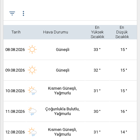
filter_list
more_vert
En
En
Tarih
Hava Durumu
Yüksek
Düşük
Sıcaklık
Sıcaklık
08.08.2026
Güneşli
33 °
15 °
09.08.2026
Güneşli
32 °
15 °
Kısmen Güneşli,
10.08.2026
31 °
15 °
Yağmurlu
Çoğunlukla Bulutlu,
11.08.2026
30 °
16 °
Yağmurlu
Kısmen Güneşli,
12.08.2026
31 °
14 °
Yağmurlu