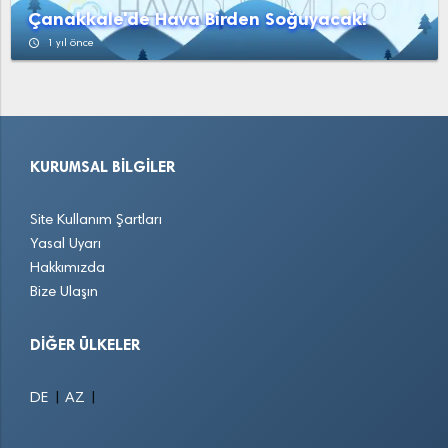
Çanakkale'de Hava Birden Soğuyacak!
access_time
1 yıl önce
KURUMSAL BILGILER
Site Kullanım Şartları
Yasal Uyarı
Hakkımızda
Bize Ulaşın
DIĞER ÜLKELER
|
|
DE
AZ