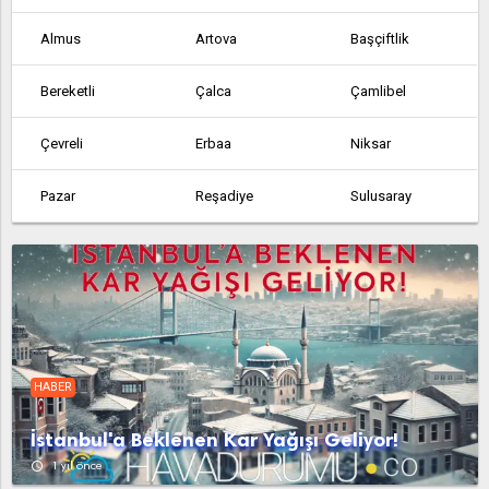
Almus
Artova
Başçiftlik
Bereketli
Çalca
Çamlibel
Çevreli
Erbaa
Niksar
Pazar
Reşadiye
Sulusaray
Turhal
Yenice
Yenice
Yenisu
Yeşilyurt
Zile
HABER
İstanbul'a Beklenen Kar Yağışı Geliyor!
access_time
1 yıl önce