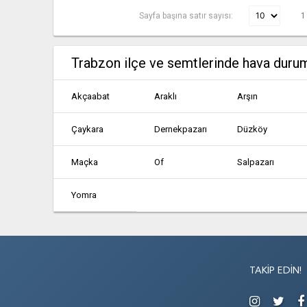
Sayfa başına satır sayısı:
1
Trabzon ilçe ve semtlerinde hava duru
Akçaabat
Araklı
Arşın
Çaykara
Dernekpazarı
Düzköy
Maçka
Of
Salpazarı
Yomra
TAKIP EDIN!