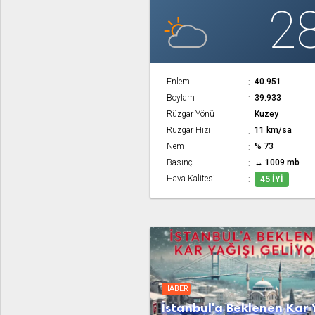
2
Enlem
40.951
Boylam
39.933
Rüzgar Yönü
Kuzey
Rüzgar Hızı
11 km/sa
Nem
% 73
Basınç
↔ 1009 mb
Hava Kalitesi
45 İYI
HABER
İstanbul'a Beklenen Kar 