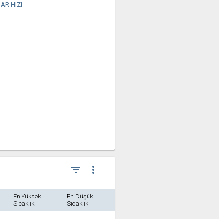
AR HIZI
filter_list
more_vert
En Yüksek
En Düşük
Sıcaklık
Sıcaklık