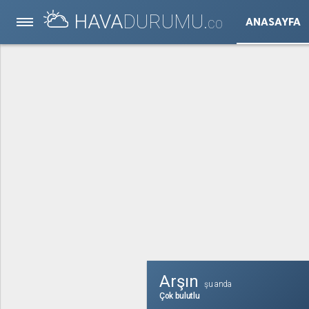
HAVA
DURUMU.
ANASAYFA
CO
Arşın
şu anda
Çok bulutlu