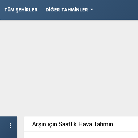
arrow_drop_down
TÜM ŞEHIRLER
DIĞER TAHMINLER
Arşın için Saatlik Hava Tahmini
more_vert